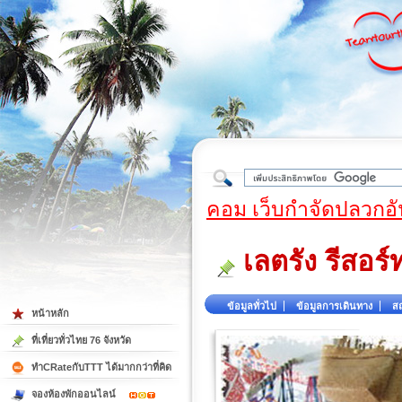
ใต้
คอม เว็บกำจัดปลวกอั
เลตรัง รีสอร์
ข้อมูลทั่วไป
ข้อมูลการเดินทาง
สถ
หน้าหลัก
ที่เที่ยวทั่วไทย 76 จังหวัด
ทำCRateกับTTT ได้มากกว่าที่คิด
จองห้องพักออนไลน์