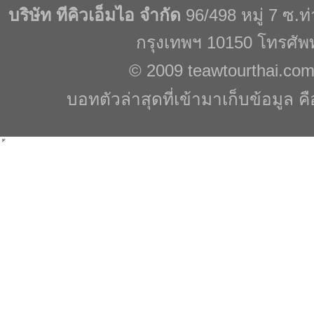
บริษัท ทีคิวเอ็มไอ จำกัด
96/498 หมู่ 7 ซ.
กรุงเทพฯ 10150 โทรศัพ
© 2009
teawtourthai.co
บอทตัวล่าสุดที่เข้ามาเก็บข้อมูล ค