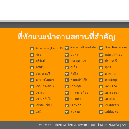
ที่พักแนะนำตามสถานที่สำคัญ
Resort allowed Pet
Spa, Restaurant
Adventure,Farm,แพ
ชะอำ
ชุมพร
ดอยแม่สลอง
บุรีรัมย์
ประตูท่าแพ
ปราณบุรี
ภูชี้ฟ้า
ภูเก็ต
ภูเรือ
สุพรรณบุรี
หัวหิน
หาดกมลา
หาดอรุโณทัย
หาดแม่รำพึง
หาดใหญ่
เกาะกระดาน
เกาะกูด
เกาะช้าง
เกาะมุก
เกาะยาวน้อย
เกาะราชา
เกาะหลีเป๊ะ
เกาะหวาย
เกาะเต่า
เขาตะเกียบ
เขาหลัก
เขาแผงม้า
แม่ริม
แม่สาย
แม่ฮ่องสอน
หน้าหลัก
ที่เที่ยวทั่วไทย 76 จังหวัด
ที่พัก โรงแรม รีสอร์ท
ที่พ
|
|
|