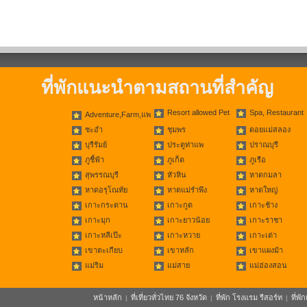
ที่พักแนะนำตามสถานที่สำคัญ
Resort allowed Pet
Spa, Restaurant
Adventure,Farm,แพ
ชะอำ
ชุมพร
ดอยแม่สลอง
บุรีรัมย์
ประตูท่าแพ
ปราณบุรี
ภูชี้ฟ้า
ภูเก็ต
ภูเรือ
สุพรรณบุรี
หัวหิน
หาดกมลา
หาดอรุโณทัย
หาดแม่รำพึง
หาดใหญ่
เกาะกระดาน
เกาะกูด
เกาะช้าง
เกาะมุก
เกาะยาวน้อย
เกาะราชา
เกาะหลีเป๊ะ
เกาะหวาย
เกาะเต่า
เขาตะเกียบ
เขาหลัก
เขาแผงม้า
แม่ริม
แม่สาย
แม่ฮ่องสอน
หน้าหลัก
ที่เที่ยวทั่วไทย 76 จังหวัด
ที่พัก โรงแรม รีสอร์ท
ที่พ
|
|
|