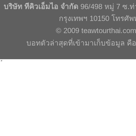
บริษัท ทีคิวเอ็มไอ จำกัด
96/498 หมู่ 7 ซ.
กรุงเทพฯ 10150 โทรศัพ
© 2009
teawtourthai.co
บอทตัวล่าสุดที่เข้ามาเก็บข้อมูล คื