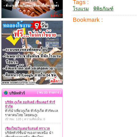
Tags :
โรงแรม
พิพิธภัณฑ์
Bookmark :
{ พบ 33 รายการ }
บริษัททัวร์
บริษัท ภูเก็ต ฮอลิเดย์ เซ็นเตอร์ ทัวร์
จำกัด
ทัวร์นำเที่ยวภูเก็ต ทัวร์ภูเก็ต ทัวร์ทะเล
ราคาคนไทย โดยคนภูเ
เข้าชม: 135 | ความคิดเห็น: 0
เชียงใหม่วันเดอร์แลนด์ ทราเวล
บริษัททัวร์ชั้นนำของภาคเหนือ นำ