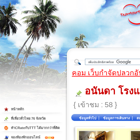
ใต้
คอม เว็บกำจัดปลวกอั
อนันดา โรงแ
{ เข้าชม : 58 }
หน้าหลัก
ข้อมูลทั่วไป
ข้อมูลการเดินทาง
สถ
ที่เที่ยวทั่วไทย 76 จังหวัด
ทำCRateกับTTT ได้มากกว่าที่คิด
จองห้องพักออนไลน์