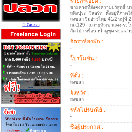
รายละเอียด :
ชายหาดที่ยังคงความบริสุทธิ์ 
สทิงปุระ รีสอร์ท ตั้งอยู่ที่ภาค
สงขลา ริมอ่าวไทย 41/2 หมู่ที่
กม.129 ถ.สายหัวเขาแดง-ระโนด)
กำจัดปลวก
สัตว์ป่า หรือนกน้ำคูขุด ทะเลส
อัตราห้องพัก :
-
โปรโมชั่น :
-
ที่ตั้ง :
สงขลา
จังหวัด :
สงขลา
รหัสไปรษณีย์ :
-
ชื่อผู้ประกาศ :