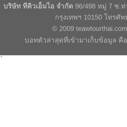
บริษัท ทีคิวเอ็มไอ จำกัด
96/498 หมู่ 7 ซ.
กรุงเทพฯ 10150 โทรศัพ
© 2009
teawtourthai.co
บอทตัวล่าสุดที่เข้ามาเก็บข้อมูล คื