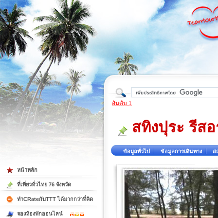
ใต้
อันดับ 1
สทิงปุระ รีสอ
ข้อมูลทั่วไป
ข้อมูลการเดินทาง
สถ
หน้าหลัก
ที่เที่ยวทั่วไทย 76 จังหวัด
ทำCRateกับTTT ได้มากกว่าที่คิด
จองห้องพักออนไลน์