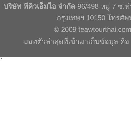
บริษัท ทีคิวเอ็มไอ จำกัด
96/498 หมู่ 7 ซ.
กรุงเทพฯ 10150 โทรศัพ
© 2009
teawtourthai.co
บอทตัวล่าสุดที่เข้ามาเก็บข้อมูล คื