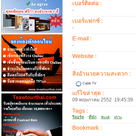
เบอร์ติดต่อ :
-
เบอร์แฟกซ์ :
-
E-mail :
-
Website :
-
สิ่งอำนวยความสะดวก :
Cable TV
แก้ไขล่าสุด :
09 พฤษภาคม 2552 19:45:39
Tags :
รีสอร์ท
ที่พัก
ทะเล
เกาะ
Bookmark :