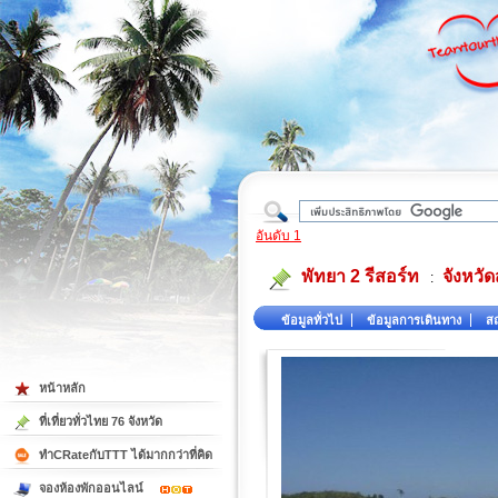
ใต้
อันดับ 1
พัทยา 2 รีสอร์ท
จังหวัด
:
ข้อมูลทั่วไป
ข้อมูลการเดินทาง
สถ
หน้าหลัก
ที่เที่ยวทั่วไทย 76 จังหวัด
ทำCRateกับTTT ได้มากกว่าที่คิด
จองห้องพักออนไลน์