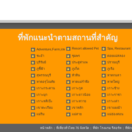
ที่พักแนะนำตามสถานที่สำคัญ
Resort allowed Pet
Spa, Restaurant
Adventure,Farm,แพ
ชะอำ
ชุมพร
ดอยแม่สลอง
บุรีรัมย์
ประตูท่าแพ
ปราณบุรี
ภูชี้ฟ้า
ภูเก็ต
ภูเรือ
สุพรรณบุรี
หัวหิน
หาดกมลา
หาดอรุโณทัย
หาดแม่รำพึง
หาดใหญ่
เกาะกระดาน
เกาะกูด
เกาะช้าง
เกาะมุก
เกาะยาวน้อย
เกาะราชา
เกาะหลีเป๊ะ
เกาะหวาย
เกาะเต่า
เขาตะเกียบ
เขาหลัก
เขาแผงม้า
แม่ริม
แม่สาย
แม่ฮ่องสอน
หน้าหลัก
ที่เที่ยวทั่วไทย 76 จังหวัด
ที่พัก โรงแรม รีสอร์ท
ที่พ
|
|
|