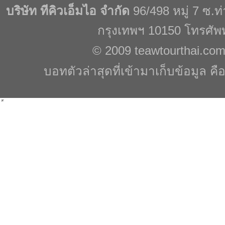
บริษัท ทีคิวเอ็มไอ จำกัด
96/498 หมู่ 7 ซ.
กรุงเทพฯ 10150 โทรศัพ
© 2009
teawtourthai.co
บอทตัวล่าสุดที่เข้ามาเก็บข้อมูล คื