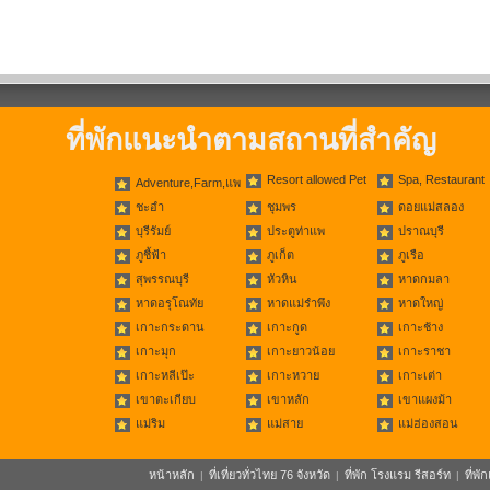
ที่พักแนะนำตามสถานที่สำคัญ
Resort allowed Pet
Spa, Restaurant
Adventure,Farm,แพ
ชะอำ
ชุมพร
ดอยแม่สลอง
บุรีรัมย์
ประตูท่าแพ
ปราณบุรี
ภูชี้ฟ้า
ภูเก็ต
ภูเรือ
สุพรรณบุรี
หัวหิน
หาดกมลา
หาดอรุโณทัย
หาดแม่รำพึง
หาดใหญ่
เกาะกระดาน
เกาะกูด
เกาะช้าง
เกาะมุก
เกาะยาวน้อย
เกาะราชา
เกาะหลีเป๊ะ
เกาะหวาย
เกาะเต่า
เขาตะเกียบ
เขาหลัก
เขาแผงม้า
แม่ริม
แม่สาย
แม่ฮ่องสอน
หน้าหลัก
ที่เที่ยวทั่วไทย 76 จังหวัด
ที่พัก โรงแรม รีสอร์ท
ที่พ
|
|
|