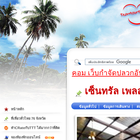
ใต้
คอม เว็บกำจัดปลวกอั
เซ็นทรัล เพล
ข้อมูลทั่วไป
ข้อมูลการเดินทาง
สถ
หน้าหลัก
ที่เที่ยวทั่วไทย 76 จังหวัด
ทำCRateกับTTT ได้มากกว่าที่คิด
จองห้องพักออนไลน์