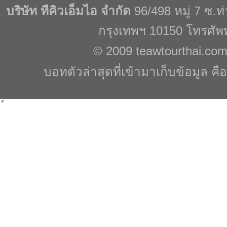
บริษัท ทีคิวเอ็มไอ จำกัด
96/498 หมู่ 7 ซ.
กรุงเทพฯ 10150 โทรศัพ
© 2009
teawtourthai.co
บอทตัวล่าสุดที่เข้ามาเก็บข้อมูล คื