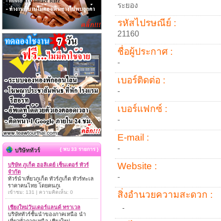
ระยอง
รหัสไปรษณีย์ :
21160
ชื่อผู้ประกาศ :
-
เบอร์ติดต่อ :
-
เบอร์แฟกซ์ :
-
E-mail :
-
{ พบ 33 รายการ }
บริษัททัวร์
Website :
บริษัท ภูเก็ต ฮอลิเดย์ เซ็นเตอร์ ทัวร์
จำกัด
-
ทัวร์นำเที่ยวภูเก็ต ทัวร์ภูเก็ต ทัวร์ทะเล
ราคาคนไทย โดยคนภูเ
เข้าชม: 131 | ความคิดเห็น: 0
สิ่งอำนวยความสะดวก :
เชียงใหม่วันเดอร์แลนด์ ทราเวล
-
บริษัททัวร์ชั้นนำของภาคเหนือ นำ