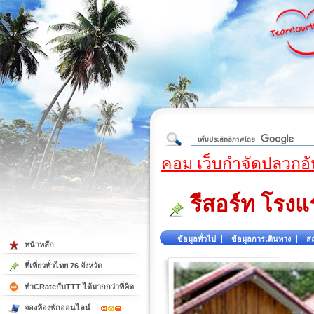
ใต้
คอม เว็บกำจัดปลวกอั
รีสอร์ท โรง
ข้อมูลทั่วไป
ข้อมูลการเดินทาง
สถ
หน้าหลัก
ที่เที่ยวทั่วไทย 76 จังหวัด
ทำCRateกับTTT ได้มากกว่าที่คิด
จองห้องพักออนไลน์