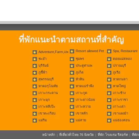
ที่พักแนะนำตามสถานที่สำคัญ
Resort allowed Pet
Spa, Restaurant
Adventure,Farm,แพ
ชะอำ
ชุมพร
ดอยแม่สลอง
บุรีรัมย์
ประตูท่าแพ
ปราณบุรี
ภูชี้ฟ้า
ภูเก็ต
ภูเรือ
สุพรรณบุรี
หัวหิน
หาดกมลา
หาดอรุโณทัย
หาดแม่รำพึง
หาดใหญ่
เกาะกระดาน
เกาะกูด
เกาะช้าง
เกาะมุก
เกาะยาวน้อย
เกาะราชา
เกาะหลีเป๊ะ
เกาะหวาย
เกาะเต่า
เขาตะเกียบ
เขาหลัก
เขาแผงม้า
แม่ริม
แม่สาย
แม่ฮ่องสอน
หน้าหลัก
ที่เที่ยวทั่วไทย 76 จังหวัด
ที่พัก โรงแรม รีสอร์ท
ที่พ
|
|
|