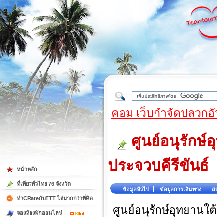
ใต้
คอม เว็บกำจัดปลวกอั
ศูนย์อนุรักษ
ประจวบคีรีขันธ์
หน้าหลัก
ที่เที่ยวทั่วไทย 76 จังหวัด
ข้อมูลทั่วไป
ข้อมูลการเดินทาง
สถ
ทำCRateกับTTT ได้มากกว่าที่คิด
ศูนย์อนุรักษ์อุทยานใ
จองห้องพักออนไลน์