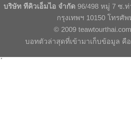
บริษัท ทีคิวเอ็มไอ จำกัด
96/498 หมู่ 7 ซ.
กรุงเทพฯ 10150 โทรศัพ
© 2009
teawtourthai.co
บอทตัวล่าสุดที่เข้ามาเก็บข้อมูล คื