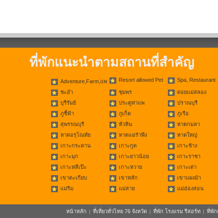
ที่พักแนะนำตามสถานที่สำคัญ
Resort allowed Pet
Spa, Restaurant
Adventure,Farm,แพ
ชะอำ
ชุมพร
ดอยแม่สลอง
บุรีรัมย์
ประตูท่าแพ
ปราณบุรี
ภูชี้ฟ้า
ภูเก็ต
ภูเรือ
สุพรรณบุรี
หัวหิน
หาดกมลา
หาดอรุโณทัย
หาดแม่รำพึง
หาดใหญ่
เกาะกระดาน
เกาะกูด
เกาะช้าง
เกาะมุก
เกาะยาวน้อย
เกาะราชา
เกาะหลีเป๊ะ
เกาะหวาย
เกาะเต่า
เขาตะเกียบ
เขาหลัก
เขาแผงม้า
แม่ริม
แม่สาย
แม่ฮ่องสอน
หน้าหลัก
ที่เที่ยวทั่วไทย 76 จังหวัด
ที่พัก โรงแรม รีสอร์ท
ที่พ
|
|
|