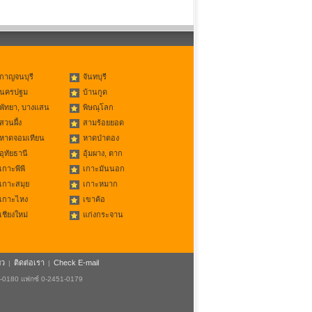
กาญจนบุรี
จันทบุรี
นครปฐม
บ้านกูด
พัทยา, บางแสน
พิษณุโลก
สวนผึ้ง
สามร้อยยอด
หาดจอมเทียน
หาดป่าตอง
อุทัยธานี
อุ้มผาง, ตาก
เกาะพีพี
เกาะมันนอก
เกาะสมุย
เกาะหมาก
เกาะไหง
เขาค้อ
เชียงใหม่
แก่งกระจาน
ยว
ติดต่อเรา
Check E-mail
|
|
1-0180 แฟกซ์ 0-2451-0179