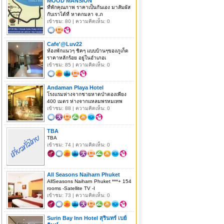
MOOD MANSION
ที่พักคุณภาพ ราคาเป็นกันเอง มาสัมผัส
กับเราได้ที่ หาดกมลา จ.ภ
เข้าชม: 80 | ความคิดเห็น: 0
Cafe'@Luv22
ห้องพักแนวๆ ชิคๆ แบบบ้านๆของภูเก็ต
ราคาหลักร้อย อยู่ในอำเภอเ
เข้าชม: 85 | ความคิดเห็น: 0
Andaman Playa Hotel
โรงแรมห่างจากชายหาดป่าตองเพียง
400 เมตร ห่างจากแหลมพรหมเทพ
เข้าชม: 88 | ความคิดเห็น: 0
TBA
TBA
เข้าชม: 74 | ความคิดเห็น: 0
All Seasons Naiharn Phuket
AllSeasons Naiharn Phuket ***+ 154
rooms -Satellite TV -I
เข้าชม: 73 | ความคิดเห็น: 0
Surin Bay Inn Hotel สุรินทร์ เบย์