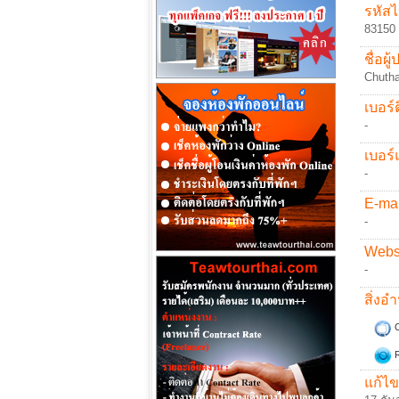
รหัสไ
83150
ชื่อผู
Chutha
เบอร์ต
-
เบอร์
-
E-mai
-
Websi
-
สิ่ง
C
R
แก้ไข