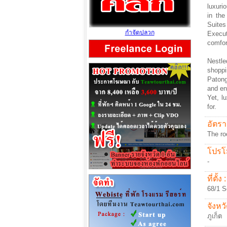
luxuri
in the
Suites
กำจัดปลวก
Execut
comfor
Nestle
shoppi
Patong
and en
Yet, l
for.
อัตรา
The ro
โปรโม
-
ที่ตั้ง :
68/1 S
จังหวั
ภูเก็ต