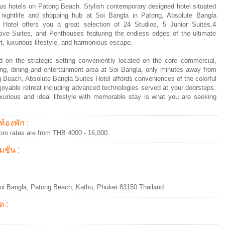
ous hotels on Patong Beach. Stylish contemporary designed hotel situated
 nightlife and shopping hub at Soi Bangla in Patong, Absolute Bangla
 Hotel offers you a great selection of 24 Studios, 5 Junior Suites,4
ive Suites, and Penthouses featuring the endless edges of the ultimate
t, luxurious lifestyle, and harmonious escape.
d on the strategic setting conveniently located on the core commercial,
ng, dining and entertainment area at Soi Bangla, only minutes away from
 Beach, Absolute Bangla Suites Hotel affords conveniences of the colorful
joyable retreat including advanced technologies served at your doorsteps.
uxurious and ideal lifestyle with memorable stay is what you are seeking
ห้องพัก :
om rates are from THB 4000 - 16,000.
ชั่น :
oi Bangla, Patong Beach, Kathu, Phuket 83150 Thailand
ด :