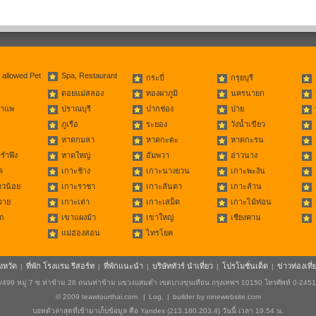
 allowed Pet
Spa, Restaurant
กระบี่
กรุยบุรี
ดอยแม่สลอง
ทองผาภูมิ
นครนายก
่าแพ
ปราณบุรี
ปากช่อง
ปาย
ภูเรือ
ระยอง
วังน้ำเขียว
หาดกมลา
หาดกะตะ
หาดกะรน
รำพึง
หาดใหญ่
อัมพวา
อ่าวนาง
ด
เกาะช้าง
เกาะนางยวน
เกาะพะงัน
าวน้อย
เกาะราชา
เกาะลันตา
เกาะล้าน
วาย
เกาะเต่า
เกาะเสม็ด
เกาะไม้ท่อน
ก
เขาแผงม้า
เขาใหญ่
เชียงคาน
แม่ฮ่องสอน
ไทรโยค
ังหวัด
ที่พัก โรงแรม รีสอร์ท
ที่พักแนะนำ
บริษัททัวร์ นำเที่ยว
โปรโมชั่นเด็ด
ข่าวท่องเที่
|
|
|
|
|
498 หมู่ 7 ซ.ท่าข้าม 28 ถนนท่าข้าม แขวงแสมดำ เขตบางขุนเทียน กรุงเทพฯ 10150 โทรศัพท์ 0-245
© 2009
teawtourthai.com
|
Log.
|
builder by
ninewebsite.com
บอทตัวล่าสุดที่เข้ามาเก็บข้อมูล คือ Yandex (213.180.203.4) วันนี้ เวลา 19.54 น.