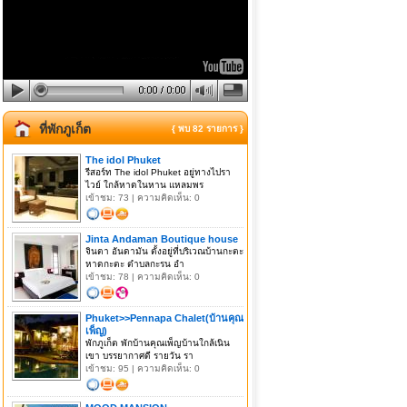
ที่พักภูเก็ต
{ พบ 82 รายการ }
The idol Phuket
รีสอร์ท The idol Phuket อยู่ทางไปรา
ไวย์ ใกล้หาดในหาน แหลมพร
เข้าชม: 73 | ความคิดเห็น: 0
Jinta Andaman Boutique house
จินตา อันดามัน ตั้งอยู่ที่บริเวณบ้านกะตะ
หาดกะตะ ตำบลกะรน อำ
เข้าชม: 78 | ความคิดเห็น: 0
Phuket>>Pennapa Chalet(บ้านคุณ
เพ็ญ)
พักภูเก็ต พักบ้านคุณเพ็ญบ้านใกล้เนิน
เขา บรรยากาศดี รายวัน รา
เข้าชม: 95 | ความคิดเห็น: 0