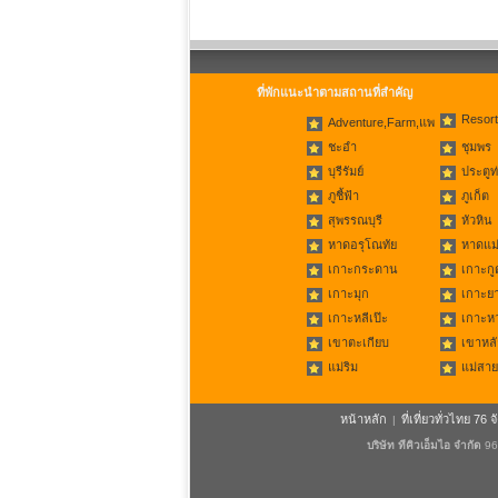
ที่พักแนะนำตามสถานที่สำคัญ
Resort
Adventure,Farm,แพ
ชะอำ
ชุมพร
บุรีรัมย์
ประตูท
ภูชี้ฟ้า
ภูเก็ต
สุพรรณบุรี
หัวหิน
หาดอรุโณทัย
หาดแม่
เกาะกระดาน
เกาะกู
เกาะมุก
เกาะย
เกาะหลีเป๊ะ
เกาะห
เขาตะเกียบ
เขาหลั
แม่ริม
แม่สาย
หน้าหลัก
ที่เที่ยวทั่วไทย 76 จ
|
บริษัท ทีคิวเอ็มไอ จำกัด
96/