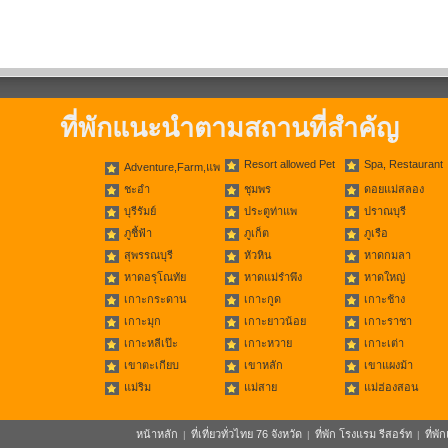
ที่พักแนะนำตามสถานที่สำคัญ
Resort allowed Pet
Spa, Restaurant
Adventure,Farm,แพ
ชะอำ
ชุมพร
ดอยแม่สลอง
บุรีรัมย์
ประตูท่าแพ
ปราณบุรี
ภูชี้ฟ้า
ภูเก็ต
ภูเรือ
สุพรรณบุรี
หัวหิน
หาดกมลา
หาดอรุโณทัย
หาดแม่รำพึง
หาดใหญ่
เกาะกระดาน
เกาะกูด
เกาะช้าง
เกาะมุก
เกาะยาวน้อย
เกาะราชา
เกาะหลีเป๊ะ
เกาะหวาย
เกาะเต่า
เขาตะเกียบ
เขาหลัก
เขาแผงม้า
แม่ริม
แม่สาย
แม่ฮ่องสอน
หน้าหลัก
ที่เที่ยวทั่วไทย 76 จังหวัด
ที่พัก โรงแรม รีสอร์ท
ที่พ
|
|
|