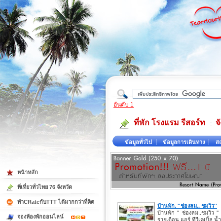
ใต้
อันดับ 1
ที่พัก โรงแรม รีสอร์ท
จ
:
ข้อมูลทั่วไป
ข้อมูลการเดินทาง
สถ
หน้าหลัก
ที่เที่ยวทั่วไทย 76 จังหวัด
ทำCRateกับTTT ได้มากกว่าที่คิด
บ้านพัก. ''ช่องลม.. ชมวิว''
บ้านพัก '' ช่องลม..ชมวิว '
จองห้องพักออนไลน์
รายเดือน แอร์ ทีวีเคเบิ้ล น้ำ