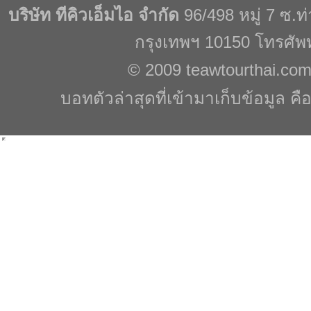
บริษัท ทีคิวเอ็มไอ จำกัด
96/498 หมู่ 7 ซ.
กรุงเทพฯ 10150 โทรศัพ
© 2009
teawtourthai.co
บอทตัวล่าสุดที่เข้ามาเก็บข้อมูล คื