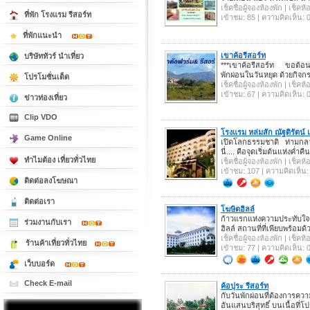
เช็คชื่อผู้จองห้องพัก | เช็ค
ที่พัก โรงแรม รีสอร์ท
เข้าชม: 85 | ความคิดเห็น: 
ที่พักแนะนำ
เขาค้อรีสอร์ท
บริษัททัวร์ นำเที่ยว
***เขาค้อรีสอร์ท ขอต้อน
พักผ่อนในวันหยุด ด้วยกิจก
โปรโมชั่นเด็ด
เช็คชื่อผู้จองห้องพัก | เช็ค
เข้าชม: 67 | ความคิดเห็น: 
ข่าวท่องเที่ยว
Clip VDO
โรงแรม หล่มสัก ณัฐติรัตน์
Game Online
เปิดโลกธรรมชาติ ท่ามกล
นี่.... คือจุดเริ่มต้นแห่งค่
ทำไมต้อง เที่ยวทั่วไทย
เช็คชื่อผู้จองห้องพัก | เช็ค
เข้าชม: 107 | ความคิดเห็น:
ติดต่อลงโฆษณา
ติดต่อเรา
โฆษิตฮิลล์
ก้าวแรกแห่งความประทับใ
ร่วมงานกับเรา
ฮิลล์ สถานที่ที่เพียบพร้อ
เช็คชื่อผู้จองห้องพัก | เช็ค
ร้านค้าเที่ยวทั่วไทย
เข้าชม: 77 | ความคิดเห็น: 
เว็บบอร์ด
Check E-mail
ค้อปุระ รีสอร์ท
กับวันพักผ่อนที่ต้องการค
อันแสนบริสุทธิ์ บนเนื้อที่