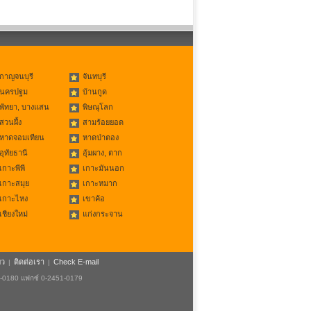
กาญจนบุรี
จันทบุรี
นครปฐม
บ้านกูด
พัทยา, บางแสน
พิษณุโลก
สวนผึ้ง
สามร้อยยอด
หาดจอมเทียน
หาดป่าตอง
อุทัยธานี
อุ้มผาง, ตาก
เกาะพีพี
เกาะมันนอก
เกาะสมุย
เกาะหมาก
เกาะไหง
เขาค้อ
เชียงใหม่
แก่งกระจาน
ยว
ติดต่อเรา
Check E-mail
|
|
1-0180 แฟกซ์ 0-2451-0179