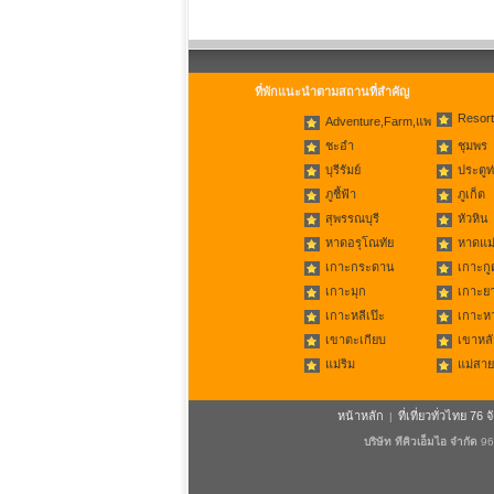
ที่พักแนะนำตามสถานที่สำคัญ
Resort
Adventure,Farm,แพ
ชะอำ
ชุมพร
บุรีรัมย์
ประตูท
ภูชี้ฟ้า
ภูเก็ต
สุพรรณบุรี
หัวหิน
หาดอรุโณทัย
หาดแม่
เกาะกระดาน
เกาะกู
เกาะมุก
เกาะย
เกาะหลีเป๊ะ
เกาะห
เขาตะเกียบ
เขาหลั
แม่ริม
แม่สาย
หน้าหลัก
ที่เที่ยวทั่วไทย 76 จ
|
บริษัท ทีคิวเอ็มไอ จำกัด
96/