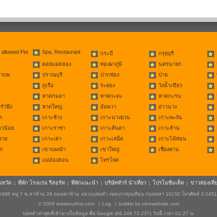
 allowed Pet
Spa, Restaurant
กระบี่
กรุยบุรี
ดอยแม่สลอง
ทองผาภูมิ
นครนายก
่าแพ
ปราณบุรี
ปากช่อง
ปาย
ภูเรือ
ระยอง
วังน้ำเขียว
หาดกมลา
หาดกะตะ
หาดกะรน
รำพึง
หาดใหญ่
อัมพวา
อ่าวนาง
ด
เกาะช้าง
เกาะนางยวน
เกาะพะงัน
าวน้อย
เกาะราชา
เกาะลันตา
เกาะล้าน
วาย
เกาะเต่า
เกาะเสม็ด
เกาะไม้ท่อน
ก
เขาแผงม้า
เขาใหญ่
เชียงคาน
แม่ฮ่องสอน
ไทรโยค
ังหวัด
ที่พัก โรงแรม รีสอร์ท
ที่พักแนะนำ
บริษัททัวร์ นำเที่ยว
โปรโมชั่นเด็ด
ข่าวท่องเที่
|
|
|
|
|
498 หมู่ 7 ซ.ท่าข้าม 28 ถนนท่าข้าม แขวงแสมดำ เขตบางขุนเทียน กรุงเทพฯ 10150 โทรศัพท์ 0-245
© 2009
teawtourthai.com
|
Log.
|
builder by
ninewebsite.com
บอทตัวล่าสุดที่เข้ามาเก็บข้อมูล คือ Google (66.249.72.237) วันนี้ เวลา 01.27 น.