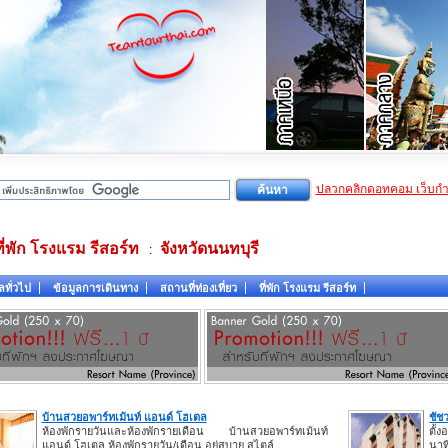
ปลวกคลิกดอทคอม เว็บก
ที่พัก โรงแรม รีสอร์ท
จังหวัดนนทบุรี
:
ลทั่วไป
ข้อมูลการเดินทาง
สถานที่ท่องเที่ยว
ที่พัก โรงแรม รีสอร์ท
บ้านสวยอพาร์ทเม้นท์ แอนด์ โฮเตล
ชัช
ห้องพักรายวันและห้องพักรายเดือน บ้านสวยอพาร์ทเม้นท์
ตั้
แอนด์ โฮเตล ห้องพักรายวัน/เดือน อยู่สบาย สไตล์
นาท