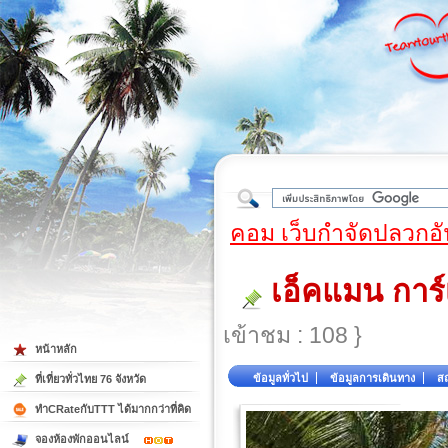
ใต้
คอม เว็บกำจัดปลวกอั
เอ็คแมน การ์
เข้าชม : 108 }
หน้าหลัก
ข้อมูลทั่วไป
ข้อมูลการเดินทาง
สถ
ที่เที่ยวทั่วไทย 76 จังหวัด
ทำCRateกับTTT ได้มากกว่าที่คิด
จองห้องพักออนไลน์