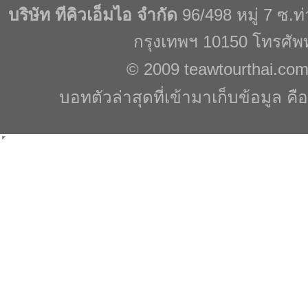
บริษัท ทีคิวเอ็มไอ จำกัด
96/498 หมู่ 7 ซ.
กรุงเทพฯ 10150 โทรศัพ
© 2009
teawtourthai.co
บอทตัวล่าสุดที่เข้ามาเก็บข้อมูล คื