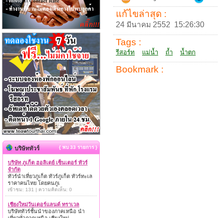
แก้ไขล่าสุด :
24 มีนาคม 2552 15:26:30
Tags :
รีสอร์ท
แม่น้ำ
ถ้ำ
น้ำตก
Bookmark :
{ พบ 33 รายการ }
บริษัททัวร์
บริษัท ภูเก็ต ฮอลิเดย์ เซ็นเตอร์ ทัวร์
จำกัด
ทัวร์นำเที่ยวภูเก็ต ทัวร์ภูเก็ต ทัวร์ทะเล
ราคาคนไทย โดยคนภูเ
เข้าชม: 131 | ความคิดเห็น: 0
เชียงใหม่วันเดอร์แลนด์ ทราเวล
บริษัททัวร์ชั้นนำของภาคเหนือ นำ