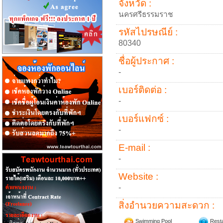
จังหวัด :
นครศรีธรรมราช
รหัสไปรษณีย์ :
80340
ชื่อผู้ประกาศ :
-
เบอร์ติดต่อ :
-
เบอร์แฟกซ์ :
-
E-mail :
-
Website :
-
สิ่งอำนวยความสะดวก :
Swimming Pool
Resta