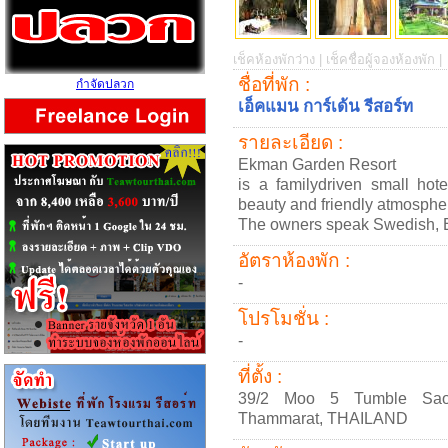
เช็คห้องพักว่าง |
เช็คชื่อผู้จองห้องพัก |
ชื่อที่พัก :
กำจัดปลวก
เอ็คแมน การ์เด้น รีสอร์ท
รายละเอียด :
Ekman Garden Resort
is a familydriven small hote
beauty and friendly atmosphe
The owners speak Swedish, E
อัตราห้องพัก :
-
โปรโมชั่น :
-
ที่ตั้ง :
39/2 Moo 5 Tumble Sao
Thammarat, THAILAND