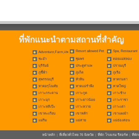
ที่พักแนะนำตามสถานที่สำคัญ
Resort allowed Pet
Spa, Restaurant
Adventure,Farm,แพ
ชะอำ
ชุมพร
ดอยแม่สลอง
บุรีรัมย์
ประตูท่าแพ
ปราณบุรี
ภูชี้ฟ้า
ภูเก็ต
ภูเรือ
สุพรรณบุรี
หัวหิน
หาดกมลา
หาดอรุโณทัย
หาดแม่รำพึง
หาดใหญ่
เกาะกระดาน
เกาะกูด
เกาะช้าง
เกาะมุก
เกาะยาวน้อย
เกาะราชา
เกาะหลีเป๊ะ
เกาะหวาย
เกาะเต่า
เขาตะเกียบ
เขาหลัก
เขาแผงม้า
แม่ริม
แม่สาย
แม่ฮ่องสอน
หน้าหลัก
ที่เที่ยวทั่วไทย 76 จังหวัด
ที่พัก โรงแรม รีสอร์ท
ที่พ
|
|
|