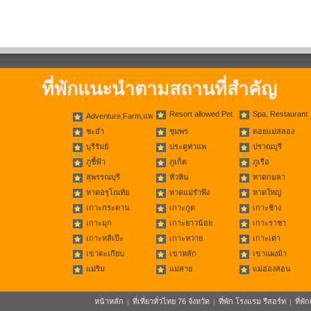
ที่พักแนะนำตามสถานที่สำคัญ
Resort allowed Pet
Spa, Restaurant
Adventure,Farm,แพ
ชะอำ
ชุมพร
ดอยแม่สลอง
บุรีรัมย์
ประตูท่าแพ
ปราณบุรี
ภูชี้ฟ้า
ภูเก็ต
ภูเรือ
สุพรรณบุรี
หัวหิน
หาดกมลา
หาดอรุโณทัย
หาดแม่รำพึง
หาดใหญ่
เกาะกระดาน
เกาะกูด
เกาะช้าง
เกาะมุก
เกาะยาวน้อย
เกาะราชา
เกาะหลีเป๊ะ
เกาะหวาย
เกาะเต่า
เขาตะเกียบ
เขาหลัก
เขาแผงม้า
แม่ริม
แม่สาย
แม่ฮ่องสอน
หน้าหลัก
ที่เที่ยวทั่วไทย 76 จังหวัด
ที่พัก โรงแรม รีสอร์ท
ที่พ
|
|
|