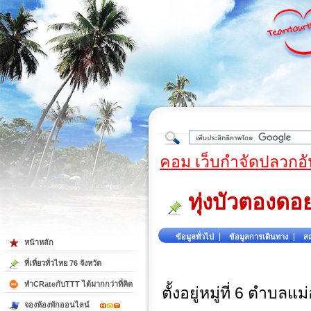
ใต้
คอม เว็บกำจัดปลวกอั
ทุ่งบัวตองดอ
ข้อมูลทั่วไป
ข้อมูลการเดินทาง
สถ
หน้าหลัก
ที่เที่ยวทั่วไทย 76 จังหวัด
ทำCRateกับTTT ได้มากกว่าที่คิด
ตั้งอยู่หมู่ที่ 6 ตำบ
จองห้องพักออนไลน์