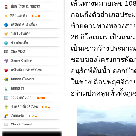
เส้นทางหมายเลข 108 
ที่พัก โรงแรม รีสอร์ท
ก่อนถึงตัวอำเภอประ
ที่พักแนะนำ
ซ้ายตามทางหลวงสาย 12
บริษัททัวร์ นำเที่ยว
โปรโมชั่นเด็ด
26 กิโลเมตร เป็นถนน
ข่าวท่องเที่ยว
เป็นเขากว้างประมาณ 1
Clip VDO
ชอบของโครงการพัฒนาป่
Game Online
อนุรักษ์ต้นน้ำ ดอกบัวต
ทำไมต้อง เที่ยวทั่วไทย
ติดต่อลงโฆษณา
ในช่วงเดือนพฤศจิกาย
ติดต่อเรา
อร่ามปกคลุมทั่วทั้ง
ร่วมงานกับเรา
ร้านค้าเที่ยวทั่วไทย
เว็บบอร์ด
Check E-mail