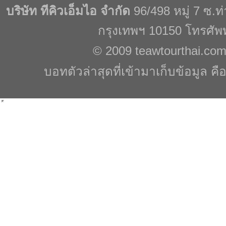
บริษัท ทีคิวเอ็มไอ จำกัด
96/498 หมู่ 7 ซ.
กรุงเทพฯ 10150 โทรศัพ
© 2009
teawtourthai.co
บอทตัวล่าสุดที่เข้ามาเก็บข้อมูล คื