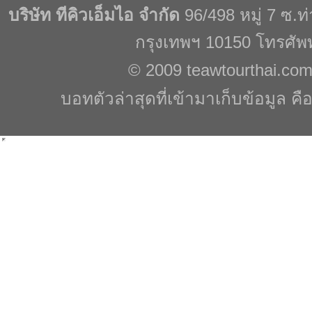
บริษัท ทีคิวเอ็มไอ จำกัด
96/498 หมู่ 7 ซ.
กรุงเทพฯ 10150 โทรศัพ
© 2009
teawtourthai.co
บอทตัวล่าสุดที่เข้ามาเก็บข้อมูล คื