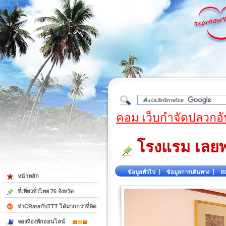
ใต้
คอม เว็บกำจัดปลวกอั
โรงแรม เลย
ข้อมูลทั่วไป
ข้อมูลการเดินทาง
สถ
หน้าหลัก
ที่เที่ยวทั่วไทย 76 จังหวัด
ทำCRateกับTTT ได้มากกว่าที่คิด
จองห้องพักออนไลน์