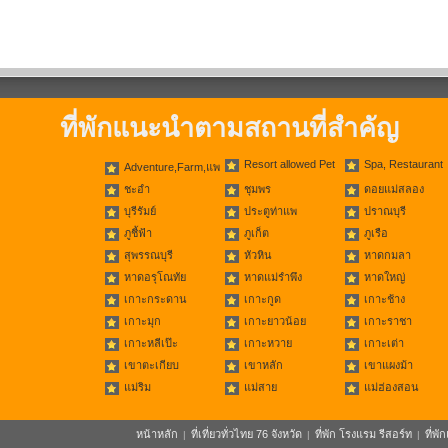
ที่พักแนะนำตามสถานที่สำคัญ
Resort allowed Pet
Spa, Restaurant
Adventure,Farm,แพ
ชะอำ
ชุมพร
ดอยแม่สลอง
บุรีรัมย์
ประตูท่าแพ
ปราณบุรี
ภูชี้ฟ้า
ภูเก็ต
ภูเรือ
สุพรรณบุรี
หัวหิน
หาดกมลา
หาดอรุโณทัย
หาดแม่รำพึง
หาดใหญ่
เกาะกระดาน
เกาะกูด
เกาะช้าง
เกาะมุก
เกาะยาวน้อย
เกาะราชา
เกาะหลีเป๊ะ
เกาะหวาย
เกาะเต่า
เขาตะเกียบ
เขาหลัก
เขาแผงม้า
แม่ริม
แม่สาย
แม่ฮ่องสอน
หน้าหลัก
ที่เที่ยวทั่วไทย 76 จังหวัด
ที่พัก โรงแรม รีสอร์ท
ที่พ
|
|
|