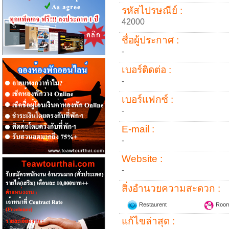
รหัสไปรษณีย์ :
42000
ชื่อผู้ประกาศ :
-
เบอร์ติดต่อ :
-
เบอร์แฟกซ์ :
-
E-mail :
-
Website :
-
สิ่งอำนวยความสะดวก :
Restaurent
Room
แก้ไขล่าสุด :