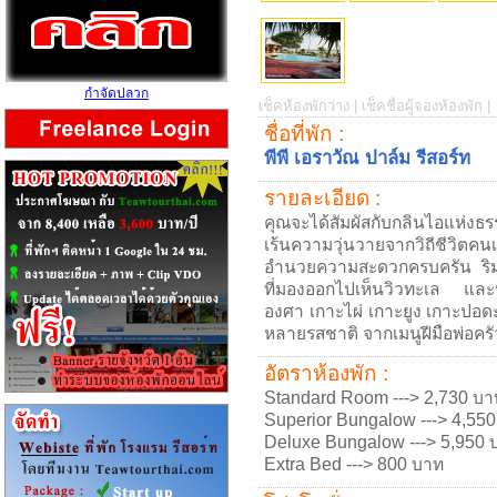
กำจัดปลวก
เช็คห้องพักว่าง |
เช็คชื่อผู้จองห้องพัก |
ชื่อที่พัก :
พีพี เอราวัณ ปาล์ม รีสอร์ท
รายละเอียด :
คุณจะได้สัมผัสกับกลินไอแห่งธ
เร้นความวุ่นวายจากวิถีชีวิตคน
อำนวยความสะดวกครบครัน ริม
ที่มองออกไปเห็นวิวทะเล และห
องศา เกาะไผ่ เกาะยูง เกาะป
หลายรสชาติ จากเมนูฝีมือพ่อครั
อัตราห้องพัก :
Standard Room ---> 2,730 บา
Superior Bungalow ---> 4,55
Deluxe Bungalow ---> 5,950 
Extra Bed ---> 800 บาท