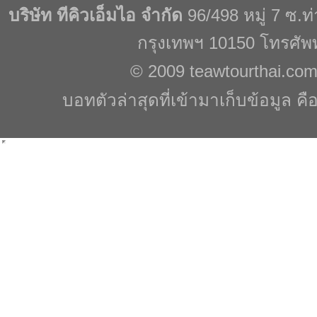
บริษัท ทีคิวเอ็มไอ จำกัด
96/498 หมู่ 7 ซ.
กรุงเทพฯ 10150 โทรศัพ
© 2009
teawtourthai.co
บอทตัวล่าสุดที่เข้ามาเก็บข้อมูล คื