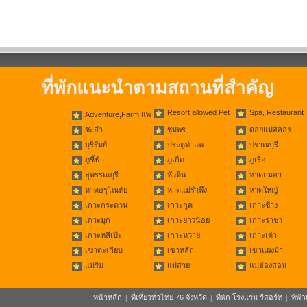
ที่พักแนะนำตามสถานที่สำคัญ
Resort allowed Pet
Spa, Restaurant
Adventure,Farm,แพ
ชะอำ
ชุมพร
ดอยแม่สลอง
บุรีรัมย์
ประตูท่าแพ
ปราณบุรี
ภูชี้ฟ้า
ภูเก็ต
ภูเรือ
สุพรรณบุรี
หัวหิน
หาดกมลา
หาดอรุโณทัย
หาดแม่รำพึง
หาดใหญ่
เกาะกระดาน
เกาะกูด
เกาะช้าง
เกาะมุก
เกาะยาวน้อย
เกาะราชา
เกาะหลีเป๊ะ
เกาะหวาย
เกาะเต่า
เขาตะเกียบ
เขาหลัก
เขาแผงม้า
แม่ริม
แม่สาย
แม่ฮ่องสอน
หน้าหลัก
ที่เที่ยวทั่วไทย 76 จังหวัด
ที่พัก โรงแรม รีสอร์ท
ที่พ
|
|
|