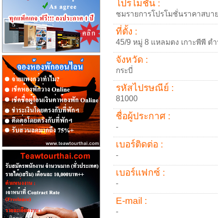
โปรโมชั่น :
ชมรายการโปรโมชั่นราคาสบายๆ 
ที่ตั้ง :
45/9 หมู่ 8 แหลมตง เกาะพีพี 
จังหวัด :
กระบี่
รหัสไปรษณีย์ :
81000
ชื่อผู้ประกาศ :
-
เบอร์ติดต่อ :
-
เบอร์แฟกซ์ :
-
E-mail :
-