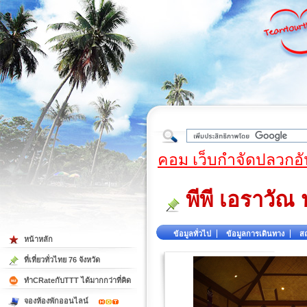
ใต้
คอม เว็บกำจัดปลวกอั
พีพี เอราวัณ 
ข้อมูลทั่วไป
ข้อมูลการเดินทาง
สถ
หน้าหลัก
ที่เที่ยวทั่วไทย 76 จังหวัด
ทำCRateกับTTT ได้มากกว่าที่คิด
จองห้องพักออนไลน์