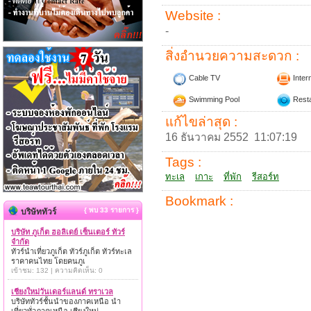
Website :
-
สิ่งอำนวยความสะดวก :
Cable TV
Inter
Swimming Pool
Resta
แก้ไขล่าสุด :
16 ธันวาคม 2552 11:07:19
Tags :
ทะเล
เกาะ
ที่พัก
รีสอร์ท
Bookmark :
{ พบ 33 รายการ }
บริษัททัวร์
บริษัท ภูเก็ต ฮอลิเดย์ เซ็นเตอร์ ทัวร์
จำกัด
ทัวร์นำเที่ยวภูเก็ต ทัวร์ภูเก็ต ทัวร์ทะเล
ราคาคนไทย โดยคนภูเ
เข้าชม: 132 | ความคิดเห็น: 0
เชียงใหม่วันเดอร์แลนด์ ทราเวล
บริษัททัวร์ชั้นนำของภาคเหนือ นำ