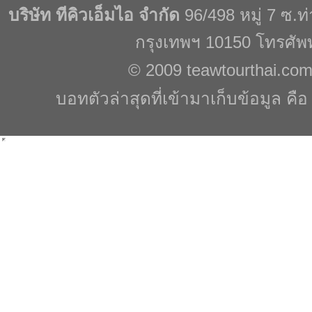
บริษัท ทีคิวเอ็มไอ จำกัด
96/498 หมู่ 7 ซ.
กรุงเทพฯ 10150 โทรศัพ
© 2009
teawtourthai.co
บอทตัวล่าสุดที่เข้ามาเก็บข้อมูล คื