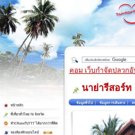
ใต้
คอม เว็บกำจัดปลวกอั
นาย่ารีสอร์ท
ข้อมูลทั่วไป
ข้อมูลการเดินทาง
สถ
หน้าหลัก
ที่เที่ยวทั่วไทย 76 จังหวัด
ทำCRateกับTTT ได้มากกว่าที่คิด
จองห้องพักออนไลน์