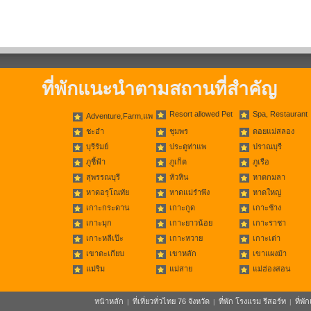
ที่พักแนะนำตามสถานที่สำคัญ
Resort allowed Pet
Spa, Restaurant
Adventure,Farm,แพ
ชะอำ
ชุมพร
ดอยแม่สลอง
บุรีรัมย์
ประตูท่าแพ
ปราณบุรี
ภูชี้ฟ้า
ภูเก็ต
ภูเรือ
สุพรรณบุรี
หัวหิน
หาดกมลา
หาดอรุโณทัย
หาดแม่รำพึง
หาดใหญ่
เกาะกระดาน
เกาะกูด
เกาะช้าง
เกาะมุก
เกาะยาวน้อย
เกาะราชา
เกาะหลีเป๊ะ
เกาะหวาย
เกาะเต่า
เขาตะเกียบ
เขาหลัก
เขาแผงม้า
แม่ริม
แม่สาย
แม่ฮ่องสอน
หน้าหลัก
ที่เที่ยวทั่วไทย 76 จังหวัด
ที่พัก โรงแรม รีสอร์ท
ที่พ
|
|
|