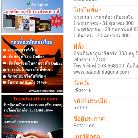
โปรโมชั่น :
ช่วงเวลา ราคาห้อง เตียงเสริม
1 พฤษภาคม - 31 ตุลาคม 800
1 พฤศจิกายน - 28 กุมภาพันธ์ 8
1 มีนาคม - 30 เมษายน 800
ที่ตั้ง :
บ้านดินลากูน่ารีสอร์ท 333 หมู่
เชียงราย 57130
โทร./แฟ็กซ์ 053-668100, มือถ
www.baandinlaguna.com
จังหวัด :
เชียงราย
รหัสไปรษณีย์ :
57130
ชื่อผู้ประกาศ :
Peter Lee
เบอร์ติดต่อ :