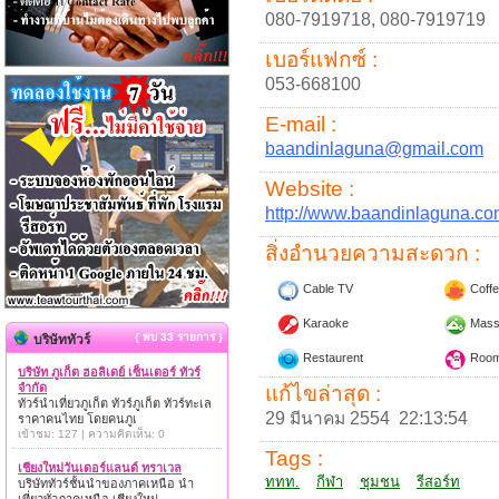
080-7919718, 080-7919719
เบอร์แฟกซ์ :
053-668100
E-mail :
baandinlaguna@gmail.com
Website :
http://www.baandinlaguna.c
สิ่งอำนวยความสะดวก :
Cable TV
Coffe
Karaoke
Mass
{ พบ 33 รายการ }
บริษัททัวร์
Restaurent
Room
บริษัท ภูเก็ต ฮอลิเดย์ เซ็นเตอร์ ทัวร์
จำกัด
แก้ไขล่าสุด :
ทัวร์นำเที่ยวภูเก็ต ทัวร์ภูเก็ต ทัวร์ทะเล
29 มีนาคม 2554 22:13:54
ราคาคนไทย โดยคนภูเ
เข้าชม: 127 | ความคิดเห็น: 0
Tags :
เชียงใหม่วันเดอร์แลนด์ ทราเวล
ททท.
กีฬา
ชุมชน
รีสอร์ท
บริษัททัวร์ชั้นนำของภาคเหนือ นำ