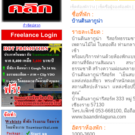
เช็คห้องพักว่าง |
เช็คชื่อผู้จองห้องพัก |
ชื่อที่พัก :
บ้านดินลากูน่า
กำจัดปลวก
รายละเอียด :
บ้านดินลากูน่า รีสอร์ทธรรม
เพดานไม้ไผ่ ใบตองตึง ท่ามก
เช้า
พร้อมบริการท่านด้วยห้องพักแบ
สถานที่จัดงานสัมมนา สระว
ธรรมชาติ สร้างความผ่อนคลาย
บ้านดินลากูน่ารีสอร์ท "เย็
แหล่งท่องเที่ยว พระตำหนักด
สถานศิลปะล้านนา แหล่งช้อปปิ้ง
คุณ"
บ้านดินลากูน่ารีสอร์ท 333 หมู่
เชียงราย 57130
โทร./แฟ็กซ์ 053-668100, มือถ
www.baandinlaguna.com
อัตราห้องพัก :
1000-3600