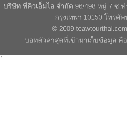
บริษัท ทีคิวเอ็มไอ จำกัด
96/498 หมู่ 7 ซ.
กรุงเทพฯ 10150 โทรศัพ
© 2009
teawtourthai.co
บอทตัวล่าสุดที่เข้ามาเก็บข้อมูล คื