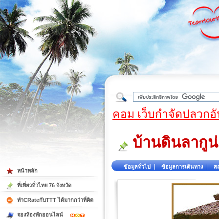
ใต้
คอม เว็บกำจัดปลวกอั
บ้านดินลากูน
ข้อมูลทั่วไป
ข้อมูลการเดินทาง
สถ
หน้าหลัก
ที่เที่ยวทั่วไทย 76 จังหวัด
ทำCRateกับTTT ได้มากกว่าที่คิด
จองห้องพักออนไลน์