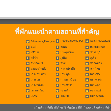
ที่พักแนะนำตามสถานที่สำคัญ
Resort allowed Pet
Spa, Restaurant
Adventure,Farm,แพ
ชะอำ
ชุมพร
ดอยแม่สลอง
บุรีรัมย์
ประตูท่าแพ
ปราณบุรี
ภูชี้ฟ้า
ภูเก็ต
ภูเรือ
สุพรรณบุรี
หัวหิน
หาดกมลา
หาดอรุโณทัย
หาดแม่รำพึง
หาดใหญ่
เกาะกระดาน
เกาะกูด
เกาะช้าง
เกาะมุก
เกาะยาวน้อย
เกาะราชา
เกาะหลีเป๊ะ
เกาะหวาย
เกาะเต่า
เขาตะเกียบ
เขาหลัก
เขาแผงม้า
แม่ริม
แม่สาย
แม่ฮ่องสอน
หน้าหลัก
ที่เที่ยวทั่วไทย 76 จังหวัด
ที่พัก โรงแรม รีสอร์ท
ที่พ
|
|
|