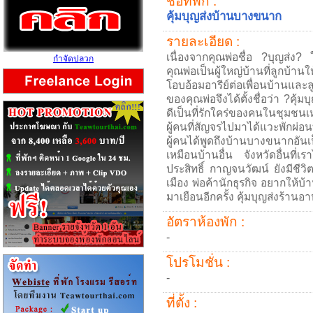
ชื่อที่พัก :
คุ้มบุญส่งบ้านบางขนาก
รายละเอียด :
เนื่องจากคุณพ่อชื่อ ?บุญส่ง? 
กำจัดปลวก
คุณพ่อเป็นผู้ใหญ่บ้านที่ลูกบ้าน
โอบอ้อมอารีย์ต่อเพื่อนบ้านและ
ของคุณพ่อจึงได้ตั้งชื่อว่า ?คุ้ม
ดีเป็นที่รักใคร่ของคนในชุมชน
ผู้คนที่สัญจรไปมาได้แวะพักผ
ผู้คนได้พูดถึงบ้านบางขนากอั
เหมือนบ้านอื่น จังหวัดอื่นที่เร
ประสิทธิ์ กาญจนวัฒน์ ยังมีชีวิ
เมือง พ่อค้านักธุรกิจ อยากให้
มาเยือนอีกครั้ง คุ้มบุญส่งร้าน
อัตราห้องพัก :
-
โปรโมชั่น :
-
ที่ตั้ง :