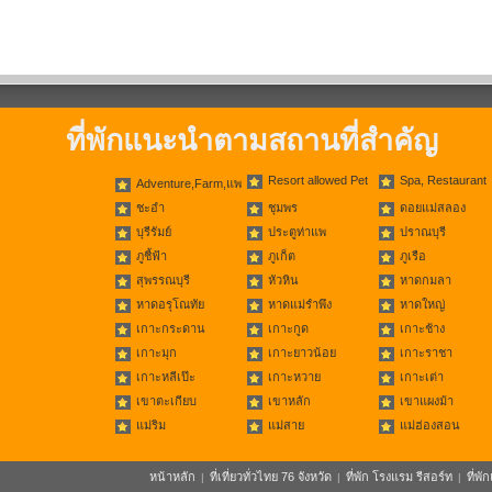
ที่พักแนะนำตามสถานที่สำคัญ
Resort allowed Pet
Spa, Restaurant
Adventure,Farm,แพ
ชะอำ
ชุมพร
ดอยแม่สลอง
บุรีรัมย์
ประตูท่าแพ
ปราณบุรี
ภูชี้ฟ้า
ภูเก็ต
ภูเรือ
สุพรรณบุรี
หัวหิน
หาดกมลา
หาดอรุโณทัย
หาดแม่รำพึง
หาดใหญ่
เกาะกระดาน
เกาะกูด
เกาะช้าง
เกาะมุก
เกาะยาวน้อย
เกาะราชา
เกาะหลีเป๊ะ
เกาะหวาย
เกาะเต่า
เขาตะเกียบ
เขาหลัก
เขาแผงม้า
แม่ริม
แม่สาย
แม่ฮ่องสอน
หน้าหลัก
ที่เที่ยวทั่วไทย 76 จังหวัด
ที่พัก โรงแรม รีสอร์ท
ที่พ
|
|
|