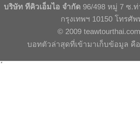
บริษัท ทีคิวเอ็มไอ จำกัด
96/498 หมู่ 7 ซ.
กรุงเทพฯ 10150 โทรศัพ
© 2009
teawtourthai.co
บอทตัวล่าสุดที่เข้ามาเก็บข้อมูล คื