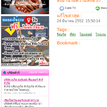
สิ่งอำนวยความสะดวก :
Cable TV
Mass
แก้ไขล่าสุด :
24 มีนาคม 2552 15:50:14
Tags :
รีสอร์ท
ที่พัก
โฮมสเตย์
โรงแรม
Bookmark :
{ พบ 33 รายการ }
บริษัททัวร์
บริษัท ภูเก็ต ฮอลิเดย์ เซ็นเตอร์ ทัวร์
จำกัด
ทัวร์นำเที่ยวภูเก็ต ทัวร์ภูเก็ต ทัวร์ทะเล
ราคาคนไทย โดยคนภูเ
เข้าชม: 132 | ความคิดเห็น: 0
เชียงใหม่วันเดอร์แลนด์ ทราเวล
บริษัททัวร์ชั้นนำของภาคเหนือ นำ