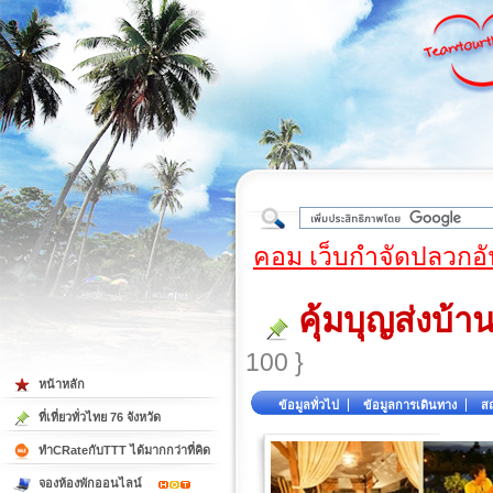
ใต้
คอม เว็บกำจัดปลวกอั
คุ้มบุญส่งบ้
100 }
หน้าหลัก
ข้อมูลทั่วไป
ข้อมูลการเดินทาง
สถ
ที่เที่ยวทั่วไทย 76 จังหวัด
ทำCRateกับTTT ได้มากกว่าที่คิด
จองห้องพักออนไลน์