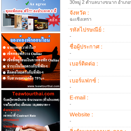
30หมู่ 2 ตำบลบางขนาก อำเภอบา
จังหวัด :
ฉะเชิงเทรา
รหัสไปรษณีย์ :
-
ชื่อผู้ประกาศ :
-
เบอร์ติดต่อ :
-
เบอร์แฟกซ์ :
-
E-mail :
-
Website :
-