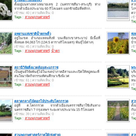
ตั้งอยู่บนทางหลวงหมายเลข 2 (นครราชสีมา-สระบุรี) ห่าง
สวน
จากตัวเมืองประมาณ 60 กิโลเมตร แยกซ้ายมือที่หลักก.
โภช
เข้าชม: 40 | ความคิดเห็น: 0
คว
Tags :
สวนพฤกษศาสตร์
เข้
Tag
อุทยานแห่งชาติน้ำตกพลิ้ว
ทุ่
อยู่ในเขต อำเภอแหลมสิงห์ บนเทือกเขาสระบาป มีเนื้อที่
ทุ่
ทั้งหมด 84,063 ไร่ (134.5 ตารางกิโลเมตร) พันธุ์ไม้ต่างๆ
บ้
เข้าชม: 45 | ความคิดเห็น: 0
เข้
Tags :
สวนพฤกษศาสตร์
น้ำตก
Tag
สถานีวิจัยสิ่งแวดล้อมสะแกราช
พร
เป็นศูนย์วิจัยพันธุ์ไม้ในเขตป่าภาคอีสานและเปิดให้หมู่คณะที่
บร
สนใจมาจัดกิจกรรมทัศนศึกษาเชิงนิเวศ
ประ
เข้าชม: 61 | ความคิดเห็น: 0
หน
Tags :
สวนพฤกษศาสตร์
เข้
Tag
ตลาดกลางไม้ดอกไม้ประดับโคกกรวด
สวน
อยู่ที่ ต.โคกกรวด จากตัวเมืองนครราชสีมาใช้เส้นทาง
ตั
นครราชสีมา ? กรุงเทพฯ ระยะทางประมาณ 15 กิโลเมตร
กับ
เข้าชม: 39 | ความคิดเห็น: 0
เข้
Tags :
สวนพฤกษศาสตร์
Tag
สวนพฤกษศาสตร์ภาคใต้(ทุ่งค่าย)
สวน