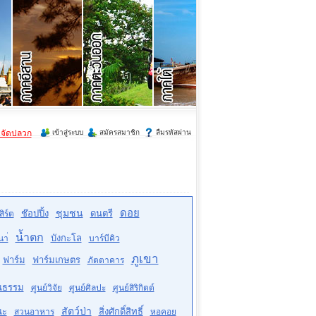
ำจัดปลวก
เข้าสู่ระบบ
สมัครสมาชิก
ลืมรหัสผ่าน
ดอย
ชุมชน
ช๊อปปิ้ง
ดนตรี
ิร์ต
น้ำตก
บังกะโล
นา่
บาร์บีคิว
ภูเขา
ฟาร์ม
ฟาร์มเกษตร
ภัตตาคาร
ฒนธรรม
ศูนย์วิจัย
ศูนย์ศิลปะ
ศูนย์สิริกิตต์
สัตว์ป่า
ณะ
สิ่งศักดิ์สิทธิ์
สวนอาหาร
หอคอย