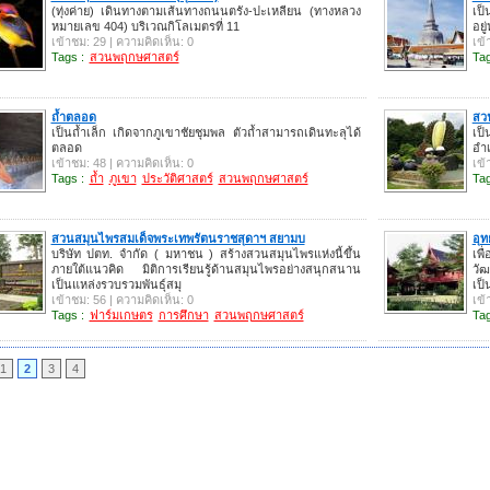
(ทุ่งค่าย) เดินทางตามเส้นทางถนนตรัง-ปะเหลียน (ทางหลวง
เป็
หมายเลข 404) บริเวณกิโลเมตรที่ 11
อยู
เข้าชม: 29 | ความคิดเห็น: 0
เข้
Tags :
สวนพฤกษศาสตร์
Tag
ถ้ำตลอด
สว
เป็นถ้ำเล็ก เกิดจากภูเขาชัยชุมพล ตัวถ้ำสามารถเดินทะลุได้
เป็
ตลอด
อำเ
เข้าชม: 48 | ความคิดเห็น: 0
เข้
Tags :
ถ้ำ
ภูเขา
ประวัติศาสตร์
สวนพฤกษศาสตร์
Tag
สวนสมุนไพรสมเด็จพระเทพรัตนราชสุดาฯ สยามบ
อุ
บริษัท ปตท. จำกัด ( มหาชน ) สร้างสวนสมุนไพรแห่งนี้ขึ้น
เพื
ภายใต้แนวคิด มิติการเรียนรู้ด้านสมุนไพรอย่างสนุกสนาน
วั
เป็นแหล่งรวบรวมพันธุ์สมุ
เป
เข้าชม: 56 | ความคิดเห็น: 0
เข้
Tags :
ฟาร์มเกษตร
การศึกษา
สวนพฤกษศาสตร์
Tag
1
2
3
4