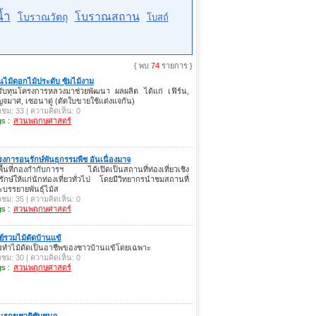
้ำ
โบราณสถาน
โบราณวัตถุ
โบสถ์
{ พบ
74
รายการ }
ไม้ดอกไม้ประดับ ซุ้มไม้งาม
รับทุนโครงการหลวงมาช่วยพัฒนา ผลผลิต ได้แก่ เฟิร์น,
จมาศ, เซอนาดู่ (ตัดใบขายใช้แต่งแจกัน)
าชม: 33 | ความคิดเห็น: 0
s :
สวนพฤกษศาสตร์
งการอนุรักษ์พันธุกรรมพืช อันเนื่องมาจ
ื้นที่กองกำกับการฯ ได้เปิดเป็นสถานที่ท่องเที่ยวเชิง
รักษ์ให้แก่นักท่องเที่ยวทั่วไป โดยมีวิทยากรนำชมสถานที่
บรรยายพันธุ์ไม้ส
าชม: 35 | ความคิดเห็น: 0
s :
สวนพฤกษศาสตร์
ย์รวมไม้ดัดบ้านแข้
รทำไม้ดัดเป็นอาชีพของชาวบ้านแข้โดยเฉพาะ
าชม: 30 | ความคิดเห็น: 0
s :
สวนพฤกษศาสตร์
รุกขชาติซับชมภู