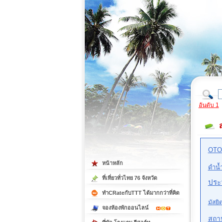
ที่เที่ยวภาคตะวันออก
ที่เที่ยวภาคใต้
อันดับ 1
OTO
หน้าหลัก
ดำน้
ที่เที่ยวทั่วไทย 76 จังหวัด
ประว
ทำCRateกับTTT ได้มากกว่าที่คิด
มัสยิ
จองห้องพักออนไลน์
สถา