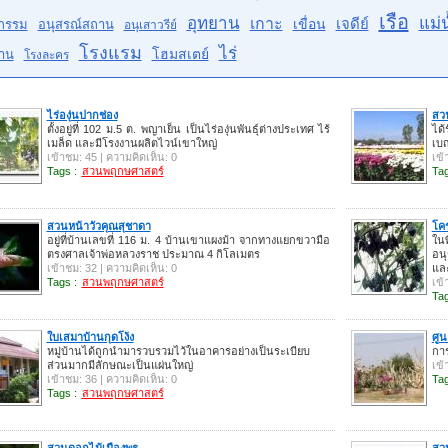
เรือ
อุทยาน
แม่น
เกาะ
เจดีย์
เขื่อน
กรรม
อนุสรณ์สถาน
อนุเสาวรีย์
โรงแรม
ไร่
โฮมสเตย์
าน
โรงละคร
ไร่องุ่นปากช่อง
สวน
ตั้งอยู่ที่ 102 ม.5 ต. พญาเย็น เป็นไร่องุ่นพันธุ์ต่างประเทศ ไร้
ได้
เมล็ด และมีโรงงานผลิตไวน์เขาใหญ่
เบญ
เข้าชม: 45 | ความคิดเห็น: 0
เข้
Tags :
สวนพฤกษศาสตร์
Tag
สวนหน้าวัวคุณสุชาดา
โคร
อยู่ที่บ้านเลขที่ 116 ม. 4 บ้านเขาแผงม้า จากทางแยกขวามือ
ในพ
ตรงศาลเจ้าพ่อหลวงราช ประมาณ 4 กิโลเมตร
อนุ
เข้าชม: 32 | ความคิดเห็น: 0
และ
Tags :
สวนพฤกษศาสตร์
เข้
Tag
ใบเสมาบ้านกุดโง้ง
ศูน
หมู่บ้านได้ถูกนำมารวบรวมไว้ในอาคารอย่างเป็นระเบียบ
กา
ส่วนมากมีลักษณะเป็นแผ่นใหญ่
เข้
เข้าชม: 36 | ความคิดเห็น: 0
Tag
Tags :
สวนพฤกษศาสตร์
สวนดอกไม้เมืองพร
สวน