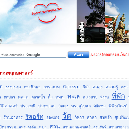
ปลวกคลิกดอทคอม เว็บก
สวนพฤกษศาสตร์
กิจกรรม
คลอง
ความรู้
การศึกษา
การแสดง
P
กีฬา
การประมง
คอนเส
ที่พัก
ทะเล
ตลาด
ถ้ำ
ททท.
ำ
ตกปลา
ตลาดน้ำ
ทะเลสาบ
ทิวสน
ัติศาสตร์
พิพิธภัณฑ์
ประเพณี
พระอุโบสถ
ป่าชายเลน
ปีนเขา
พิธีกรรม
วัด
รีสอร์ท
ร้านอาหาร
วิหาร
ศาลา
ล่องแก่ง
ศาลเจ้า
ศูนย์วั
ด
สวน
ปัตยกรรม
สปา
สวนพฤกษศาสตร์
สวนสาธาร
สนามกอล์ฟ
สวนสัตว์