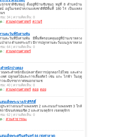
รุกขชาติซับชมภู ตั้งอยู่ที่บ้านซับชมภู หมู่ที่ 8 ตำบลบ้าน
น์ อยู่ในเขตป่าสงวนแห่งชาติที่มีพื้นที่ 180 ไร่ เป็นแหล่ง
ามร
าชม: 34 | ความคิดเห็น: 0
s :
สวนพฤกษศาสตร์
ความรู้
งทานตะวันที่บึงสามพัน
งทานตะวันที่บึงสามพัน มีพื้นที่ครอบคลุมอยู่ที่บ้านเขาหลวง
านป่ายาง ตำบลสระแก้ว มีการปลูกทานตะวันบนภูเขาหลวง
าชม: 64 | ความคิดเห็น: 0
s :
สวนพฤกษศาสตร์
ะตำหนักปางตอง
ิเวณพระตำหนักมีแปลงสาธิตการปลูกดอกไม้ไทย และต่าง
เทศ ปลูกผลไม้และการเลี้ยงสัตว์ เช่น แกะ ไก่ฟ้า ในฤดู
าวจะมีบรรยากาศหมอกยามเช
าชม: 40 | ความคิดเห็น: 0
s :
สวนพฤกษศาสตร์
ดอย
ดอย
สมเด็จพระนางเจ้าสิริกิติ์
้งอยู่ระหว่างถนนกำแพงเพชร 2 และถนนกำแพงเพชร 3 ใกล้
สถานีขนส่งหมอชิต 2 และสวนจตุจักร เขตจตุจักร
าชม: 62 | ความคิดเห็น: 0
s :
สวนสาธารณะ
สมเด็จพระศรีนครินทร์ 84 (ทุ่งท่าลาด)