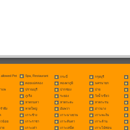
 allowed Pet
Spa, Restaurant
กระบี่
กรุยบุรี
ดอยแม่สลอง
ทองผาภูมิ
นครนายก
่าแพ
ปราณบุรี
ปากช่อง
ปาย
ภูเรือ
ระยอง
วังน้ำเขียว
หาดกมลา
หาดกะตะ
หาดกะรน
รำพึง
หาดใหญ่
อัมพวา
อ่าวนาง
ด
เกาะช้าง
เกาะนางยวน
เกาะพะงัน
าวน้อย
เกาะราชา
เกาะลันตา
เกาะล้าน
วาย
เกาะเต่า
เกาะเสม็ด
เกาะไม้ท่อน