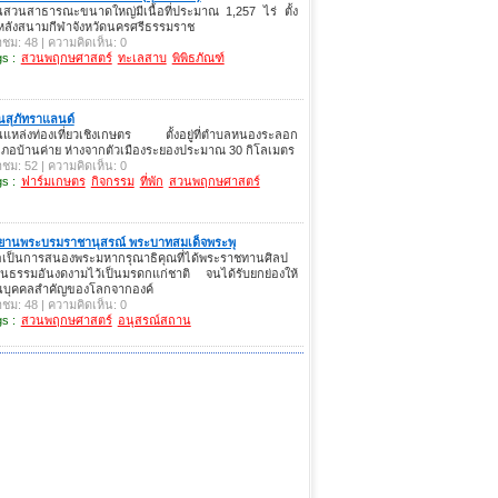
นสวนสาธารณะขนาดใหญ่มีเนื้อที่ประมาณ 1,257 ไร่ ตั้ง
่หลังสนามกีฬาจังหวัดนครศรีธรรมราช
าชม: 48 | ความคิดเห็น: 0
s :
สวนพฤกษศาสตร์
ทะเลสาบ
พิพิธภัณฑ์
นสุภัทราแลนด์
นแหล่งท่องเที่ยวเชิงเกษตร ตั้งอยู่ที่ตำบลหนองระลอก
ภอบ้านค่าย ห่างจากตัวเมืองระยองประมาณ 30 กิโลเมตร
าชม: 52 | ความคิดเห็น: 0
s :
ฟาร์มเกษตร
กิจกรรม
ที่พัก
สวนพฤกษศาสตร์
ทยานพระบรมราชานุสรณ์ พระบาทสมเด็จพระพุ
่อเป็นการสนองพระมหากรุณาธิคุณที่ได้พระราชทานศิลป
ฒนธรรมอันงดงามไว้เป็นมรดกแก่ชาติ จนได้รับยกย่องให้
็นบุคคลสำคัญของโลกจากองค์
าชม: 48 | ความคิดเห็น: 0
s :
สวนพฤกษศาสตร์
อนุสรณ์สถาน