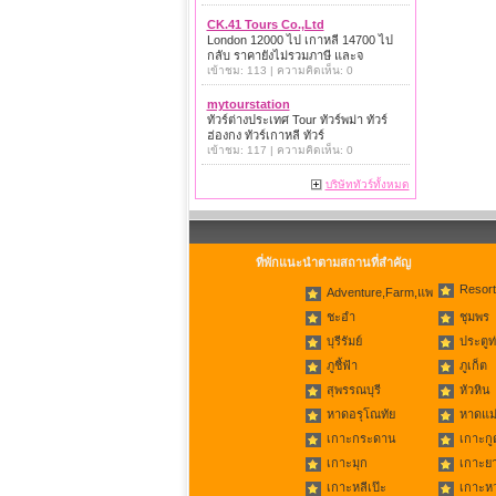
CK.41 Tours Co.,Ltd
London 12000 ไป เกาหลี 14700 ไป
กลับ ราคายังไม่รวมภาษี และจ
เข้าชม: 113 | ความคิดเห็น: 0
mytourstation
ทัวร์ต่างประเทศ Tour ทัวร์พม่า ทัวร์
ฮ่องกง ทัวร์เกาหลี ทัวร์
เข้าชม: 117 | ความคิดเห็น: 0
บริษัททัวร์ทั้งหมด
ที่พักแนะนำตามสถานที่สำคัญ
Resort
Adventure,Farm,แพ
ชะอำ
ชุมพร
บุรีรัมย์
ประตูท
ภูชี้ฟ้า
ภูเก็ต
สุพรรณบุรี
หัวหิน
หาดอรุโณทัย
หาดแม่
เกาะกระดาน
เกาะกู
เกาะมุก
เกาะย
เกาะหลีเป๊ะ
เกาะห