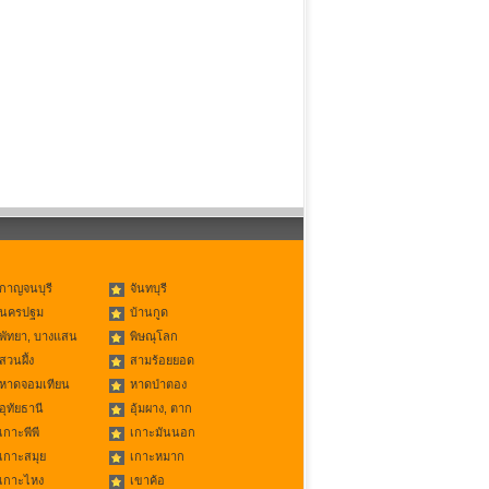
กาญจนบุรี
จันทบุรี
นครปฐม
บ้านกูด
พัทยา, บางแสน
พิษณุโลก
สวนผึ้ง
สามร้อยยอด
หาดจอมเทียน
หาดป่าตอง
อุทัยธานี
อุ้มผาง, ตาก
เกาะพีพี
เกาะมันนอก
เกาะสมุย
เกาะหมาก
เกาะไหง
เขาค้อ