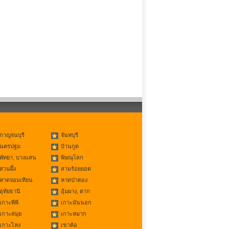
กาญจนบุรี
จันทบุรี
นครปฐม
บ้านกูด
พัทยา, บางแสน
พิษณุโลก
สวนผึ้ง
สามร้อยยอด
หาดจอมเทียน
หาดป่าตอง
อุทัยธานี
อุ้มผาง, ตาก
เกาะพีพี
เกาะมันนอก
เกาะสมุย
เกาะหมาก
เกาะไหง
เขาค้อ