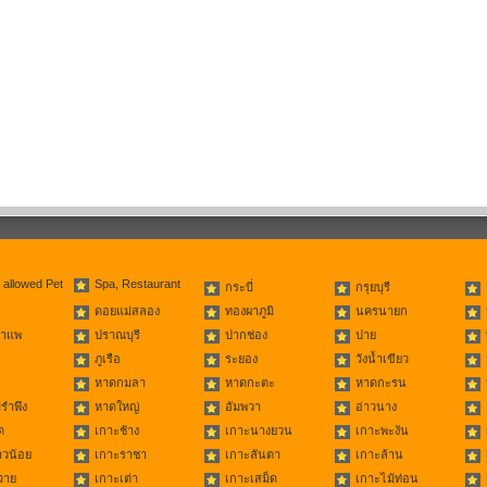
 allowed Pet
Spa, Restaurant
กระบี่
กรุยบุรี
ดอยแม่สลอง
ทองผาภูมิ
นครนายก
่าแพ
ปราณบุรี
ปากช่อง
ปาย
ภูเรือ
ระยอง
วังน้ำเขียว
หาดกมลา
หาดกะตะ
หาดกะรน
รำพึง
หาดใหญ่
อัมพวา
อ่าวนาง
ด
เกาะช้าง
เกาะนางยวน
เกาะพะงัน
าวน้อย
เกาะราชา
เกาะลันตา
เกาะล้าน
วาย
เกาะเต่า
เกาะเสม็ด
เกาะไม้ท่อน