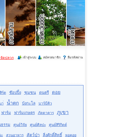
ำจัดปลวก
เข้าสู่ระบบ
สมัครสมาชิก
ลืมรหัสผ่าน
ดอย
ชุมชน
ช๊อปปิ้ง
ดนตรี
ิร์ต
น้ำตก
บังกะโล
นา่
บาร์บีคิว
ภูเขา
ฟาร์ม
ฟาร์มเกษตร
ภัตตาคาร
ฒนธรรม
ศูนย์วิจัย
ศูนย์ศิลปะ
ศูนย์สิริกิตต์
สัตว์ป่า
ณะ
สิ่งศักดิ์สิทธิ์
สวนอาหาร
หอคอย