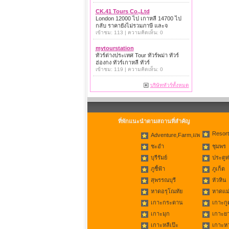
CK.41 Tours Co.,Ltd
London 12000 ไป เกาหลี 14700 ไป
กลับ ราคายังไม่รวมภาษี และจ
เข้าชม: 113 | ความคิดเห็น: 0
mytourstation
ทัวร์ต่างประเทศ Tour ทัวร์พม่า ทัวร์
ฮ่องกง ทัวร์เกาหลี ทัวร์
เข้าชม: 119 | ความคิดเห็น: 0
บริษัททัวร์ทั้งหมด
ที่พักแนะนำตามสถานที่สำคัญ
Resort
Adventure,Farm,แพ
ชะอำ
ชุมพร
บุรีรัมย์
ประตูท
ภูชี้ฟ้า
ภูเก็ต
สุพรรณบุรี
หัวหิน
หาดอรุโณทัย
หาดแม่
เกาะกระดาน
เกาะกู
เกาะมุก
เกาะย
เกาะหลีเป๊ะ
เกาะห