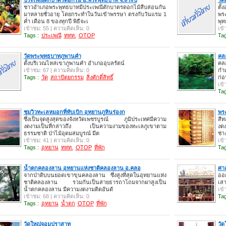
ชาวอำเภอพระพุทธบาทมีประเพณีตักบาตรดอกไม้สืบสอนกัน
ตั้
มาหลายชั่วอายุ โดยกระทำในวันเข้าพรรษา ตรงกับวันแรม 1
พระ
ค่ำ เดือน 8 ของทุกปี พิธีจะเ
พุท
เข้าชม: 55 | ความคิดเห็น: 0
เข้
Tags :
ประเพณี
ททท.
OTOP
Tag
วัดพระพุทธบาทภูพานคำ
คลอ
ตั้งบริเวณไหล่เขาภูพานคำ อำเภออุบลรัตน์
คล
เข้าชม: 67 | ความคิดเห็น: 0
กำ
Tags :
วัด
สถาปัตยกรรม
สิ่งศักดิ์สิทธิ์
ก่อ
เข้
Tag
ชมวิวทะเลหมอกที่ทับเบิก อุทยานภูหินร่องก
พร
ซึ่งเป็นจุดสูงสุดของจังหวัดเพชรบูรณ์ ภูมิประเทศมีความ
สีท
งดงามเป็นที่กล่าวถึง เป็นความงามของทะเลภูเขาตาม
งด
ธรรมชาติ ป่าไม้อุดมสมบูรณ์ มีต
ช่า
เข้าชม: 41 | ความคิดเห็น: 0
เข้
Tags :
อุทยาน
ททท.
OTOP
ที่พัก
Tag
น้ำตกคลองลาน อุทยานแห่งชาติคลองลาน อ.คลอ
ศาล
จากป่าดิบบนยอดเขาขุนคลองลาน ซึ่งสูงที่สุดในอุทยานแห่ง
ออ
ชาติคลองลาน รวมกันเป็นสายธารถาโถมจากผาสูงเป็น
เสา
น้ำตกคลองลาน มีความงดงามติดอันดั
เข้
เข้าชม: 68 | ความคิดเห็น: 0
Tag
Tags :
อุทยาน
น้ำตก
OTOP
ที่พัก
วัดใหญ่จอมปราสาท
วั