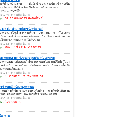
งอยู่ที่ตำบลบ้านโคก เป็นวัดป่าของหลวงปู่ผางซึ่งเคยเป็น
เกจิอาจารย์ที่มีชื่อเสียงเป็นที่เคารพสักการะของ
ธศาสนิกชนทั่วไป
าชม: 40 | ความคิดเห็น: 0
s :
วัด
สถาปัตยกรรม
สิ่งศักดิ์สิทธิ์
งสองน้ำ อำเภอเมืองฯ จังหวัดกระบี่
องสองน้ำเป็นลำธารสายสั้นๆ ประมาณ 5 กิโลเมตร
เนิดจากแอ่งน้ำผุดบนเขาช่องพระแก้ว ไหลผ่านสระมรกต
นไปบรรจบกับทะเล ทำให้พื้นที่แอ่
าชม: 62 | ความคิดเห็น: 0
s :
ททท.
แม่น้ำ
OTOP
กิจกรรม
ะบาทมงคล 108 วัดพระเชตุพนวิมลมังคลาราม
องสุกปลั่งยามต้องแสงไฟของพระพุทธไสยาสน์ซึ่งถือกันว่า
งามที่สุดในประเทศไทย สะท้อนความอ่อนช้อยของชั้นเชิง
งหลวงอันเป็นเลิศ ยิ่
าชม: 57 | ความคิดเห็น: 0
s :
โบราณสถาน
OTOP
ททท.
วัด
เจ้าพ่อหลักเมืองสมุทรสาคร
กแบบโดยผู้เชี่ยวชาญจากกรมศิลปกร ภายในประดิษฐาน
หลักเมืองที่สวยงามและใหญ่ที่สุดในประเทศไทย
าชม: 38 | ความคิดเห็น: 0
s :
โบราณสถาน
ดโคกขาม