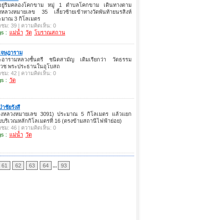
้งอยู่ริมคลองโคกขาม หมู่ 1 ตำบลโคกขาม เดินทางตาม
งหลวงหมายเลข 35 เลี้ยวซ้ายเข้าทางวัดพันท้ายนรสิงห์
ะมาณ 3 กิโลเมตร
าชม: 39 | ความคิดเห็น: 0
s :
แม่น้ำ
วัด
โบราณสถาน
ดเจษฎาราม
ะอารามหลวงชั้นตรี ชนิดสามัญ เดิมเรียกว่า วัดธรรม
งเวช พระประธานในอุโบสถ
าชม: 42 | ความคิดเห็น: 0
s :
วัด
่าชัยรังสี
างหลวงหมายเลข 3091) ประมาณ 5 กิโลเมตร แล้วแยก
ยบริเวณหลักกิโลเมตรที่ 16 (ตรงข้ามสถานีไฟฟ้าย่อย)
าชม: 46 | ความคิดเห็น: 0
s :
แม่น้ำ
วัด
61
62
63
64
...
93