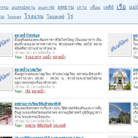
เรือ
อุทยาน
แม่น
เกาะ
เจดีย์
เขื่อน
กรรม
อนุสรณ์สถาน
อนุเสาวรีย์
โรงแรม
ไร่
โฮมสเตย์
าน
โรงละคร
ตลาดน้ำไทรน้อย
ตลา
ตั้งอยู่ริมคลองพระพิมลราชา ที่วัดไทรใหญ่ เป็นแพอาหาร เป็น
พื้
ศูนย์รวมของอาหารคาวหวาน ผักปลอดสารพิษ ผลไม้ หลาย
ใน
ชนิดที่ชาวบ้านนำมาจำหน่าย
ฝุ
เข้าชม: 50 | ความคิดเห็น: 0
เข้
Tags :
ร้านอาหาร
แม่น้ำ
ตลาดน้ำ
Tag
ตลาดน้ำบางคูเวียง
อุท
ตั้งอยู่ปากคลองบางคูเวียง ตำบลบางคูเวียง ตลาดจะมีช่วงเช้า
สร้
ระหว่างเวลา 06.00 - 08.00 น. ชาวบ้านจะนำผลไม้ตาม
นรส
ฤดูกาลบรรทุกเรือมาค้าขายก
เข้
เข้าชม: 41 | ความคิดเห็น: 0
Tag
Tags :
เรือ
ตลาดน้ำ
อุทยานการเรียนรู้พันท้ายนรสิงห์
ศูน
จัดแสดงนิทรรศการเรื่องราวประวัติศาสตร์ท้องถิ่นและการตั้ง
เมื
ถิ่นฐานของจังหวัดสมุทรสาคร สภาพภูมิศาสตร์ ภูมิปัญญาชาว
เกี
บ้าน ขนบธรรมเนียมประ
เข้
เข้าชม: 61 | ความคิดเห็น: 0
Tag
Tags :
อุทยาน
พิพิธภัณฑ์
ประเพณี
ประเพณีตักบาตรดอกไม้ อ.พระพุทธบาท จ.สระบ
วัด