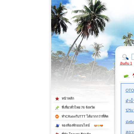
ที่เที่ยวภาคตะวันออก
ที่เที่ยวภาคใต้
อันดับ 1
ว
OTO
หน้าหลัก
ดำน้
ที่เที่ยวทั่วไทย 76 จังหวัด
ประว
ทำCRateกับTTT ได้มากกว่าที่คิด
มัสยิ
จองห้องพักออนไลน์
สถา