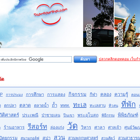
ปลวกคลิกดอทคอม เว็บก
ัด
กิจกรรม
คลอง
ความรู้
การศึกษา
การแสดง
P
กีฬา
การประมง
คอนเส
ที่พัก
ทะเล
ตลาด
ถ้ำ
ททท.
ำ
ตกปลา
ตลาดน้ำ
ทะเลสาบ
ทิวสน
ัติศาสตร์
พิพิธภัณฑ์
ประเพณี
พระอุโบสถ
ป่าชายเลน
ปีนเขา
พิธีกรรม
วัด
รีสอร์ท
ร้านอาหาร
วิหาร
ศาลา
ล่องแก่ง
ศาลเจ้า
ศูนย์วั
ด
สวน
ปัตยกรรม
สปา
สวนพฤกษศาสตร์
สวนสาธาร
สนามกอล์ฟ
สวนสัตว์