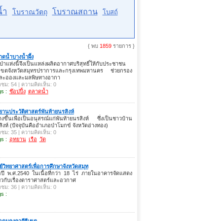
้ำ
โบราณสถาน
โบราณวัตถุ
โบสถ์
{ พบ
1859
รายการ }
ดน้ำบางน้ำผึ้ง
นป่าแห่งนี้จึงเป็นแหล่งผลิตอากาศบริสุทธิ์ให้กับประชาชน
เขตจังหวัดสมุทรปราการและกรุงเทพมหานคร ช่วยกรอง
่นละอองและมลพิษทางอากา
าชม: 54 | ความคิดเห็น: 0
s :
ช๊อปปิ้ง
ตลาดน้ำ
ยานประวัติศาสตร์พันท้ายนรสิงห์
างขึ้นเพื่อเป็นอนุสรณ์แก่พันท้ายนรสิงห์ ซึ่งเป็นชาวบ้าน
ิงห์ (ปัจจุบันคืออำเภอป่าโมกข์ จังหวัดอ่างทอง)
าชม: 35 | ความคิดเห็น: 0
s :
อุทยาน
เรือ
วัด
ย์วิทยาศาสตร์เพื่อการศึกษาจังหวัดสมุท
่อปี พ.ศ.2540 ในเนื้อที่กว่า 18 ไร่ ภายในอาคารจัดแสดง
่ยวกับเรื่องดาราศาสตร์และอวกาศ
าชม: 36 | ความคิดเห็น: 0
s :
อุดมคงคาคีรีเขต