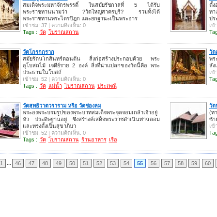
สมเด็จพระมหาจักรพรรดิ์ ในสมัยรัชกาลที่ 5 ได้รับ
ตั
พระราชทานนามว่า ?วัดใหญ่สาครบุรี? รวมทั้งได้
ทา
พระราชทานพระไตรปิฎก และยกฐานะเป็นพระอาร
ปร
เข้าชม: 37 | ความคิดเห็น: 0
เข้
Tags :
วัด
โบราณสถาน
Tag
วัดโกรกกราก
วั
สมัยรัตนโกสินทร์ตอนต้น สิ่งก่อสร้างประกอบด้วย พระ
พร
อุโบสถไม้ เจดีย์ราย 2 องค์ สิ่งที่น่าแปลกของวัดนี้คือ พระ
สั
ประธานในโบสถ์
เข้
เข้าชม: 52 | ความคิดเห็น: 0
Tag
Tags :
วัด
แม่น้ำ
โบราณสถาน
ประเพณี
วัดสุทธิวาตวราราม หรือ วัดช่องลม
วัดป
พระองพระบรมรูปของพระบาทสมเด็จพระจุลจอมเกล้าเจ้าอยู่
(ท
หัว ประดิษฐานอยู่ ซึ่งสร้างค์เสด็จพระราชดำเนินท่าฉลอม
ซ้า
และทรงตั้งเป็นสุขาภิบา
เข้
เข้าชม: 52 | ความคิดเห็น: 0
Tag
Tags :
วัด
โบราณสถาน
ร้านอาหาร
เรือ
1
...
46
47
48
49
50
51
52
53
54
55
56
57
58
59
60