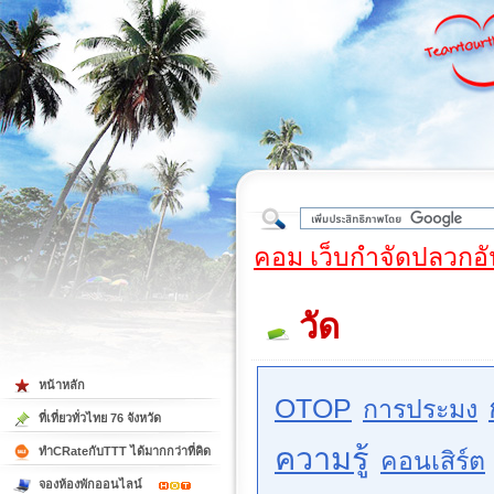
ใต้
คอม เว็บกำจัดปลวกอั
วัด
หน้าหลัก
OTOP
การประมง
ที่เที่ยวทั่วไทย 76 จังหวัด
ความรู้
ทำCRateกับTTT ได้มากกว่าที่คิด
คอนเสิร์ต
จองห้องพักออนไลน์