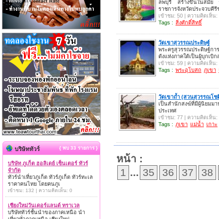
ลพบุรี สร้างขึ้นในสมัย
ราชการจังหวัดประจวบคีรี
เข้าชม: 50 | ความคิดเห็น:
Tags :
สิ่งศักดิ์สิทธิ์
วัดเขาสุวรรณประดิษฐ์
พระครูสุวรรณประดิษฐ์การ 
ดังแห่งภาคใต้เป็นผู้บุกเบิกส
เข้าชม: 59 | ความคิดเห็น:
Tags :
พระอุโบสถ
ภูเขา
วัดเขาถ้ำ (สวนสุวรรณโช
เป็นสำนักสงฆ์ที่มีผู้นิยมม
ประเทศ
เข้าชม: 77 | ความคิดเห็น:
Tags :
ภูเขา
แม่น้ำ
เกาะ
{ พบ 33 รายการ }
บริษัททัวร์
หน้า :
บริษัท ภูเก็ต ฮอลิเดย์ เซ็นเตอร์ ทัวร์
1
...
35
36
37
38
จำกัด
ทัวร์นำเที่ยวภูเก็ต ทัวร์ภูเก็ต ทัวร์ทะเล
ราคาคนไทย โดยคนภูเ
เข้าชม: 132 | ความคิดเห็น: 0
เชียงใหม่วันเดอร์แลนด์ ทราเวล
บริษัททัวร์ชั้นนำของภาคเหนือ นำ