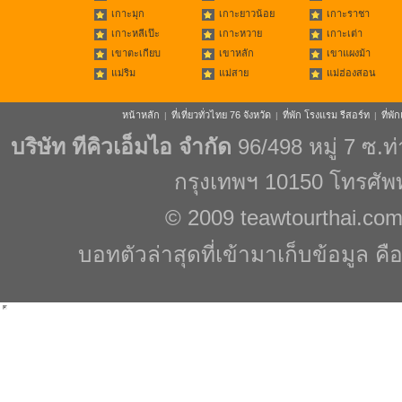
เกาะมุก
เกาะยาวน้อย
เกาะราชา
เกาะหลีเป๊ะ
เกาะหวาย
เกาะเต่า
เขาตะเกียบ
เขาหลัก
เขาแผงม้า
แม่ริม
แม่สาย
แม่ฮ่องสอน
หน้าหลัก
ที่เที่ยวทั่วไทย 76 จังหวัด
ที่พัก โรงแรม รีสอร์ท
ที่พ
|
|
|
บริษัท ทีคิวเอ็มไอ จำกัด
96/498 หมู่ 7 ซ.
กรุงเทพฯ 10150 โทรศัพ
© 2009
teawtourthai.co
บอทตัวล่าสุดที่เข้ามาเก็บข้อมูล คื