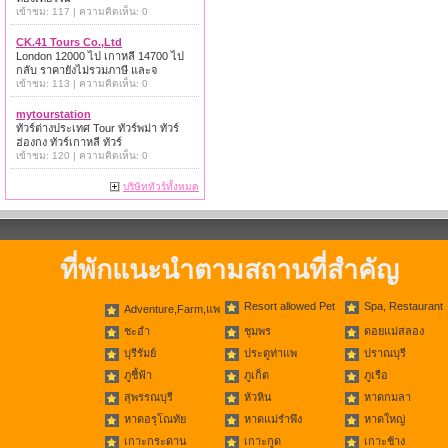
เข้าชม: 117 | ความคิดเห็น: 0
CK.41 Tours Co.,Ltd
London 12000 ไป เกาหลี 14700 ไป
กลับ ราคายังไม่รวมภาษี และจ
เข้าชม: 113 | ความคิดเห็น: 0
mytourstation
ทัวร์ต่างประเทศ Tour ทัวร์พม่า ทัวร์
ฮ่องกง ทัวร์เกาหลี ทัวร์
เข้าชม: 120 | ความคิดเห็น: 0
บริษัททัวร์ทั้งหมด
ที่พักแนะนำตามสถานที่สำคัญ
Resort allowed Pet
Spa, Restaurant
Adventure,Farm,แพ
ชะอำ
ชุมพร
ดอยแม่สลอง
บุรีรัมย์
ประตูท่าแพ
ปราณบุรี
ภูชี้ฟ้า
ภูเก็ต
ภูเรือ
สุพรรณบุรี
หัวหิน
หาดกมลา
หาดอรุโณทัย
หาดแม่รำพึง
หาดใหญ่
เกาะกระดาน
เกาะกูด
เกาะช้าง