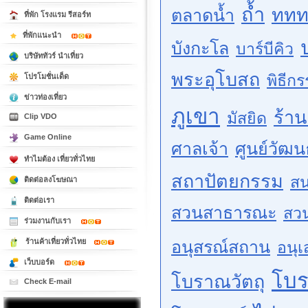
ถ้ำ
ททท
ตลาดน้ำ
ที่พัก โรงแรม รีสอร์ท
ที่พักแนะนำ
บังกะโล
บาร์บีคิว
บริษัททัวร์ นำเที่ยว
พระอุโบสถ
พิธีก
โปรโมชั่นเด็ด
ข่าวท่องเที่ยว
ภูเขา
ร้า
มัสยิด
Clip VDO
Game Online
ศาลเจ้า
ศูนย์วัฒ
ทำไมต้อง เที่ยวทั่วไทย
สถาปัตยกรรม
สน
ติดต่อลงโฆษณา
ติดต่อเรา
สวนสาธารณะ
สว
ร่วมงานกับเรา
ร้านค้าเที่ยวทั่วไทย
อนุสรณ์สถาน
อนุเ
เว็บบอร์ด
โบ
โบราณวัตถุ
Check E-mail