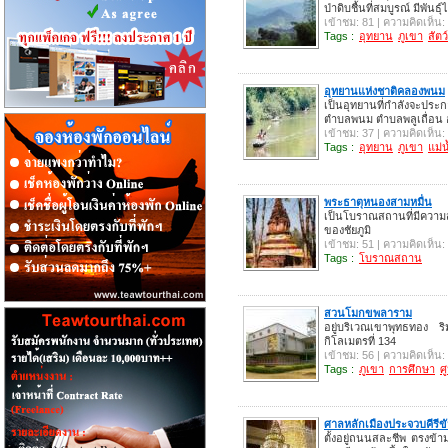
ป่าดิบชื้นที่สมบูรณ์ มีพันธุ์
เข้าชม: 81 | ความคิดเห็น:
Tags :
อุทยาน
ภูเขา
สัตว
อุทยานแห่งชาติคลองพนม
เป็นอุทยานที่กำลังจะประ
ตำบลพนม ตำบลพลูเถื่อน อำ
เข้าชม: 37 | ความคิดเห็น:
Tags :
อุทยาน
ภูเขา
แม่น
พระธาตุหนองสามหมื่น
เป็นโบราณสถานที่มีความ
ของชัยภูมิ
เข้าชม: 51 | ความคิดเห็น:
Tags :
โบราณสถาน
สวนโมกขพลาราม
อยู่บริเวณเขาพุทธทอง
กิโลเมตรที่ 134
เข้าชม: 56 | ความคิดเห็น:
Tags :
ภูเขา
การศึกษา
ศ
ศาลหลักเมืองประจวบคีรีขั
ตั้งอยู่ถนนสละชีพ ตรงข้