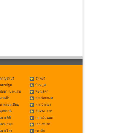
กาญจนบุรี
จันทบุรี
นครปฐม
บ้านกูด
พัทยา, บางแสน
พิษณุโลก
สวนผึ้ง
สามร้อยยอด
หาดจอมเทียน
หาดป่าตอง
อุทัยธานี
อุ้มผาง, ตาก
เกาะพีพี
เกาะมันนอก
เกาะสมุย
เกาะหมาก
เกาะไหง
เขาค้อ