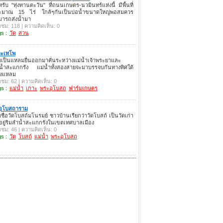
รับ "ทุ่งทานตะวัน" ที่ถนนเกษตร-นวมินทร์แห่งนี้ มีพื้นที่
ะมาณ 15 ไร่ ใกล้ๆกันเป็นบ่อน้ำขนาดใหญ่พอสมควร
มารถส่งน้ำมา
าชม: 118 | ความคิดเห็น: 0
s :
วัด
สวน
าะเทโพ
มเป็นแหลมยื่นออกมาคั่นระหว่างแม่น้ำเจ้าพระยาและ
่น้ำสะแกกรัง แม่น้ำทั้งสองสายจะมาบรรจบกันทางทิศใต้
งแหลม
าชม: 62 | ความคิดเห็น: 0
s :
แม่น้ำ
เกาะ
พระอุโบสถ
ฟาร์มเกษตร
ดอุโบสถาราม
มชื่อวัดโบสถ์มโนรมย์ ชาวบ้านเรียกว่าวัดโบสถ์ เป็นวัดเก่า
อยู่ริมลำน้ำสะแกกรังในเขตเทศบาลเมือง
าชม: 46 | ความคิดเห็น: 0
s :
วัด
โบสถ์
แม่น้ำ
พระอุโบสถ