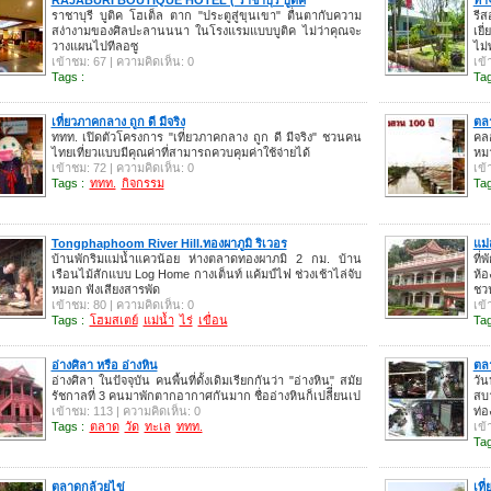
ราชาบุรี บูติค โฮเต็ล ตาก "ประตูสู่ขุนเขา" ตื่นตากับความ
รีส
สง่างามของศิลปะลานนนา ในโรงแรมแบบบูติค ไม่ว่าคุณจะ
เยี
วางแผนไปทีลอซู
ไม่
เข้าชม: 67 | ความคิดเห็น: 0
เข้
Tags :
Tag
เที่ยวภาคกลาง ถูก ดี มีจริง
ตลา
ททท. เปิดตัวโครงการ "เที่ยวภาคกลาง ถูก ดี มีจริง" ชวนคน
คลอ
ไทยเที่ยวแบบมีคุณค่าที่สามารถควบคุมค่าใช้จ่ายได้
หมา
เข้าชม: 72 | ความคิดเห็น: 0
เข้
Tags :
ททท.
กิจกรรม
Tag
Tongphaphoom River Hill.ทองผาภูมิ ริเวอร
แม่
บ้านพักริมแม่น้ำแควน้อย ห่างตลาดทองผาภมิ 2 กม. บ้าน
ที
เรือนไม้สักแบบ Log Home กางเต็นท์ แค้มป์ไฟ ช่วงเช้าไล่จับ
ห้อ
หมอก ฟังเสียงสารพัด
ชว
เข้าชม: 80 | ความคิดเห็น: 0
เข้
Tags :
โฮมสเตย์
แม่น้ำ
ไร่
เขื่อน
Tag
อ่างศิลา หรือ อ่างหิน
ตลา
อ่างศิลา ในปัจจุบัน คนพื้นที่ดั้งเดิมเรียกกันว่า "อ่างหิน" สมัย
วัน
รัชกาลที่ 3 คนมาพักตากอากาศกันมาก ชื่ออ่างหินก็เปลีี่ยนเป
สบ
เข้าชม: 113 | ความคิดเห็น: 0
ท่อ
Tags :
ตลาด
วัด
ทะเล
ททท.
เข้
Tag
ตลาดกล้วยไข่
เที