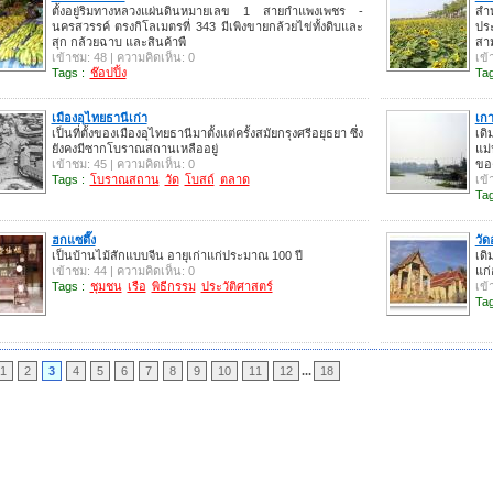
ตั้งอยู่ริมทางหลวงแผ่นดินหมายเลข 1 สายกำแพงเพชร -
สำห
นครสวรรค์ ตรงกิโลเมตรที่ 343 มีเพิงขายกล้วยไข่ทั้งดิบและ
ปร
สุก กล้วยฉาบ และสินค้าพื
สา
เข้าชม: 48 | ความคิดเห็น: 0
เข้
Tags :
ช๊อปปิ้ง
Tag
เมืองอุไทยธานีเก่า
เก
เป็นที่ตั้งของเมืองอุไทยธานีมาตั้งแต่ครั้งสมัยกรุงศรีอยุธยา ซึ่ง
เดิ
ยังคงมีซากโบราณสถานเหลืออยู่
แม
เข้าชม: 45 | ความคิดเห็น: 0
ขอ
Tags :
โบราณสถาน
วัด
โบสถ์
ตลาด
เข้
Tag
ฮกแซตึ๊ง
วั
เป็นบ้านไม้สักแบบจีน อายุเก่าแก่ประมาณ 100 ปี
เดิ
เข้าชม: 44 | ความคิดเห็น: 0
แก่
Tags :
ชุมชน
เรือ
พิธีกรรม
ประวัติศาสตร์
เข้
Tag
1
2
3
4
5
6
7
8
9
10
11
12
...
18