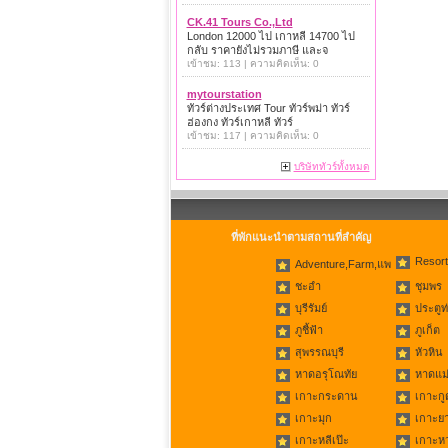
CK.41 Tours Co.,Ltd
London 12000 ไป เกาหลี 14700 ไป
กลับ ราคายังไม่รวมภาษี และจ
เข้าชม: 113 | ความคิดเห็น: 0
mytourstation
ทัวร์ต่างประเทศ Tour ทัวร์พม่า ทัวร์
ฮ่องกง ทัวร์เกาหลี ทัวร์
เข้าชม: 117 | ความคิดเห็น: 0
บริษัททัวร์ทั้งหมด
ที่พักแนะนำตามสถานที่สำคัญ
Resort
Adventure,Farm,แพ
ชะอำ
ชุมพร
บุรีรัมย์
ประตูท
ภูชี้ฟ้า
ภูเก็ต
สุพรรณบุรี
หัวหิน
หาดอรุโณทัย
หาดแม่
เกาะกระดาน
เกาะกู
เกาะมุก
เกาะย
เกาะหลีเป๊ะ
เกาะห