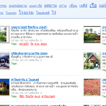
เรือ
อุทยาน
แม่น
เกาะ
เจดีย์
เขื่อน
กรรม
อนุสรณ์สถาน
อนุเสาวรีย์
โรงแรม
ไร่
โฮมสเตย์
าน
โรงละคร
บุญญากาญจน์ รีสอร์ท & เกสเฮ้า
ปาย
รีสอร์ท น่ารัก พักสบายๆ สไตล์6เหลี่ยม พร้อมเครื่องอำนวย
ท่
ความสะดวก ที่อัมพวา สมุทรสงคราม ชมหิ่งห้อย และตลาดน้ำ
Res
ยามเย็น อาหารทะเ
สวย
เข้าชม: 89 | ความคิดเห็น: 0
เข้
Tags :
ตลาดน้ำ
วัด
สวน
คลอง
Tag
บริษัท ศักดาทราแวลเวิร์ล (2004)
ปาย
ตั้งอยู่ที่ อ.วารินชำราบ จ.อุบลราชธานี
ขอต
เข้าชม: 82 | ความคิดเห็น: 0
อย
Tags :
เพี
เข้
Tag
ท่าใหม่ฟาร์ม & โฮมสเตย์
เท
ธรรมชาติเสกสรร เรารังสรรความสุนทรีย์ ชวนคุณสัมผัส...
?เ
เสน่ห์ของการพักผ่อน ท่ามกลางสายน้ำ และฝูงปลาคาร์ฟนับ
เท
หมื่น.. พักผ่อนสุขสบาย
ชาต
เข้าชม: 99 | ความคิดเห็น: 0
เข้
Tags :
ที่พัก
รีสอร์ท
ทะเล
ฟาร์มเกษตร
Tag
RAJABURI BOUTIQUE HOTEL ( ราชาบุรี บูติค
ท่า