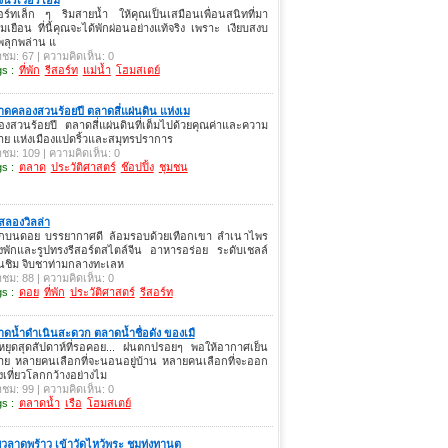
อร์ทเล็ก ๆ ริมสายน้ำ ให้คุณเป็นเสมือนเพื่อนสนิทที่มา
่ยมเยือน ที่นี้คุณจะได้พักผ่อนอย่างแท้จริง เพราะ เงียบสงบ
พลุกพล่าน แ
าชม: 67 | ความคิดเห็น: 0
s :
ที่พัก
รีสอร์ท
แม่น้ำ
โฮมสเตย์
ดคลองสวนร้อยปี ตลาดสี่แผ่นดิน แห่งเม
งสวนร้อยปี ตลาดสี่แผ่นดินที่เต็มไปด้วยคุณค่าและความ
ย แห่งเมืองแปดริ้วและสมุทรปราการ
าชม: 109 | ความคิดเห็น: 0
s :
ตลาด
ประวัติศาสตร์
ช๊อปปิ้ง
ชุมชน
สลองวิลล่า
่พักบนดอย บรรยากาศดี ล้อมรอบด้วยเทือกเขา ลำเนาไพร
งพักและรูปทรงรีสอร์ตสไตล์จีน อาหารอร่อย ระดับเชลล์
นชิม จิบชาท่ามกลางทะเลห
าชม: 88 | ความคิดเห็น: 0
s :
ดอย
ที่พัก
ประวัติศาสตร์
รีสอร์ท
ดน้ำดำเนินสะดวก ตลาดน้ำชื่อดัง ของเมื
หยุดสุดสัปดาห์ที่รอคอย... ฝนตกปรอยๆ พอให้อากาศเย็น
าย หลายคนเลือกที่จะนอนอยู่บ้าน หลายคนเลือกที่จะออก
งเที่ยวโลกกว้างอย่างไม
าชม: 99 | ความคิดเห็น: 0
s :
ตลาดน้ำ
เรือ
โฮมสเตย์
่ยวลาดพร้าว เข้าวัดไหว้พระ ชมทุ่งทานต