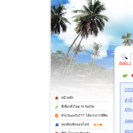
ที่เที่ยวภาคตะวันออก
ที่เที่ยวภาคใต้
อันดับ 1
OTO
หน้าหลัก
ดำน้
ที่เที่ยวทั่วไทย 76 จังหวัด
ประว
ทำCRateกับTTT ได้มากกว่าที่คิด
มัสยิ
จองห้องพักออนไลน์
สถา