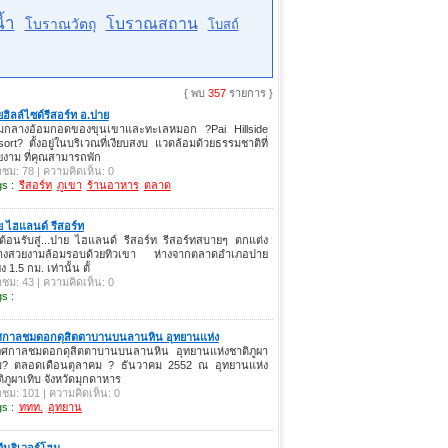
้ำ
โบราณสถาน
โบราณวัตถุ
โบสถ์
{ พบ
357
รายการ }
ฮิลล์ไซด์รีสอร์ท อ.ปาย
ามกลางอ้อมกอดของขุนเขาและทะเลหมอก ?Pai Hillside
ort? ตั้งอยู่ในบริเวณที่เงียบสงบ แวดล้อมด้วยธรรมชาติที่
งาม ที่คุณสามารถพัก
าชม: 78 | ความคิดเห็น: 0
s :
รีสอร์ท
ภูเขา
ร้านอาหาร
ตลาด
 ไฮแลนด์ รีสอร์ท
้อนรับสู่...ปาย ไฮแลนด์ รีสอร์ท รีสอร์ทสบายๆ ตกแต่ง
่างสวยงามล้อมรอบด้วยทิวเขา ห่างจากตลาดอำเภอปาย
ยง 1.5 กม. เท่านั้น ตั้
าชม: 43 | ความคิดเห็น: 0
s :
ศกาลชมดอกดุสิตตาบานบนลานหิน อุทยานแห่ง
ทศกาลชมดอกดุสิตตาบานบนลานหิน อุทยานแห่งชาติภูผา
ิบ? ตลอดเดือนตุลาคม ? ธันวาคม 2552 ณ อุทยานแห่ง
ิภูผาเทิบ จังหวัดมุกดาหาร
าชม: 101 | ความคิดเห็น: 0
s :
ททท.
อุทยาน
จีนริเวอร์โฮม