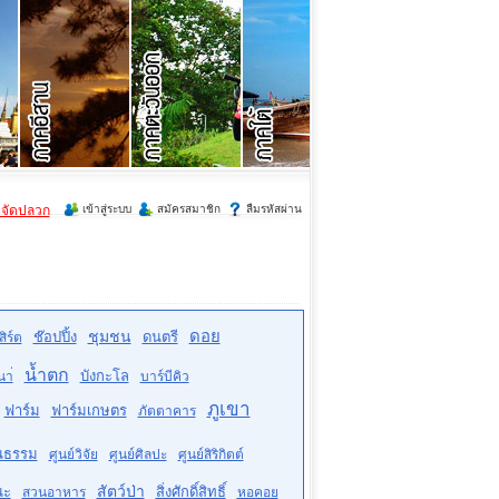
ำจัดปลวก
เข้าสู่ระบบ
สมัครสมาชิก
ลืมรหัสผ่าน
ดอย
ชุมชน
ช๊อปปิ้ง
ดนตรี
ิร์ต
น้ำตก
บังกะโล
นา่
บาร์บีคิว
ภูเขา
ฟาร์ม
ฟาร์มเกษตร
ภัตตาคาร
ฒนธรรม
ศูนย์วิจัย
ศูนย์ศิลปะ
ศูนย์สิริกิตต์
สัตว์ป่า
ณะ
สิ่งศักดิ์สิทธิ์
สวนอาหาร
หอคอย