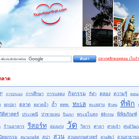
ปลวกคลิกดอทคอม เว็บก
ตลาด
กิจกรรม
คลอง
ความรู้
การศึกษา
การแสดง
P
กีฬา
การประมง
คอนเส
ที่พัก
ทะเล
ตลาด
ถ้ำ
ททท.
ำ
ตกปลา
ตลาดน้ำ
ทะเลสาบ
ทิวสน
ัติศาสตร์
พิพิธภัณฑ์
ประเพณี
พระอุโบสถ
ป่าชายเลน
ปีนเขา
พิธีกรรม
วัด
รีสอร์ท
ร้านอาหาร
วิหาร
ศาลา
ล่องแก่ง
ศาลเจ้า
ศูนย์วั
ด
สวน
ปัตยกรรม
สปา
สวนพฤกษศาสตร์
สวนสาธาร
สนามกอล์ฟ
สวนสัตว์