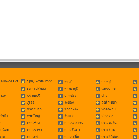
 allowed Pet
Spa, Restaurant
กระบี่
กรุยบุรี
ดอยแม่สลอง
ทองผาภูมิ
นครนายก
่าแพ
ปราณบุรี
ปากช่อง
ปาย
ภูเรือ
ระยอง
วังน้ำเขียว
หาดกมลา
หาดกะตะ
หาดกะรน
รำพึง
หาดใหญ่
อัมพวา
อ่าวนาง
ด
เกาะช้าง
เกาะนางยวน
เกาะพะงัน
าวน้อย
เกาะราชา
เกาะลันตา
เกาะล้าน
วาย
เกาะเต่า
เกาะเสม็ด
เกาะไม้ท่อน